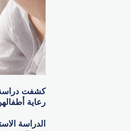
كشفت دراسة حد
رعاية أطفاله