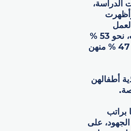
 5 و18 عاماً. وأكدت الدراسة،
وأظهرت
لعمل
التقليدية للأسبوع، ما يعني أن أكثر من نصف الأمهات، نحو 53 %
يضحين بالنوم في سبيل رعاية أطفالهن، بينما تتخلى 47 % منهن
ية أطفالهن
صة.
 براتب
ل لهذه الجهود، على