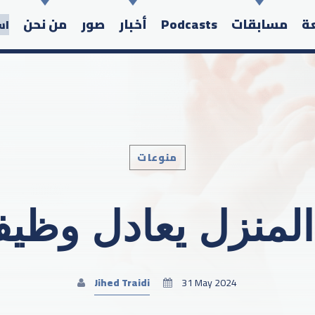
عة
مسابقات
Podcasts
أخبار
صور
من نحن
اس
منوعات
Search in the website:
لمنزل يعادل وظيف
Jihed Traidi
31 May 2024