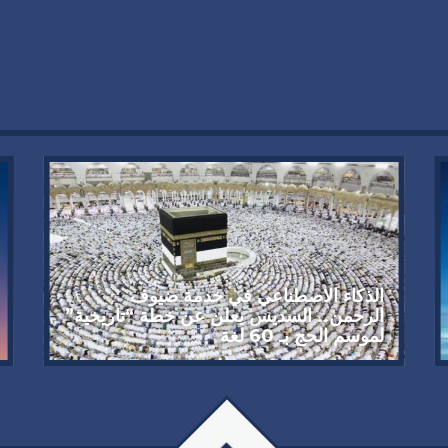
الذكاء الاصطناعي في خدمة ضيوف
الرحمن.. السديس يعلن عن خطة “تاريخية”
لموسم الحج بـ 60 لغة