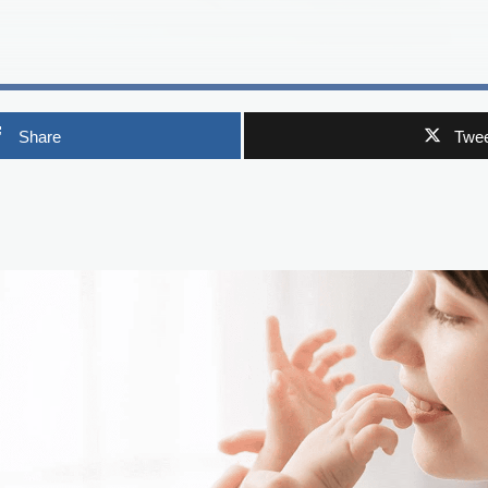
Share
Twee
p