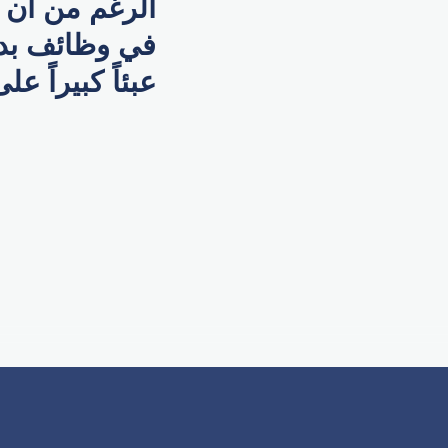
في وظائف بدو
عبئاً كبيراً عل