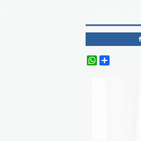
WhatsAp
Share