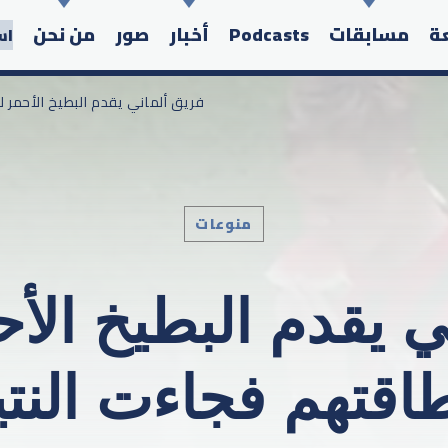
عة
مسابقات
Podcasts
أخبار
صور
من نحن
اس
/ فريق ألماني يقدم البطيخ الأحمر
منوعات
Search in the website:
 يقدم البطيخ الأح
اقتهم فجاءت النتي