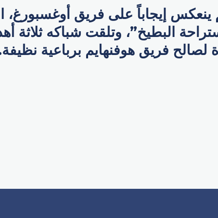
 ينعكس إيجاباً على فريق أوغسبورغ، ال
تراحة البطيخ”، وتلقت شباكه ثلاثة أ
اة لصالح فريق هوفنهايم برباعية نظيفة.
p