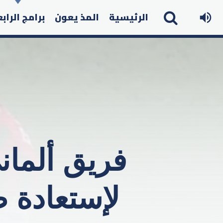
الرئيسية
المذ يعون
برامج الراب
فريق ألماني
لإستعادة ط