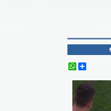
WhatsAp
Share