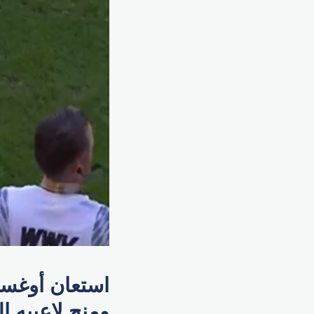
استعان أوغسب
ومنح لاعبيه ا