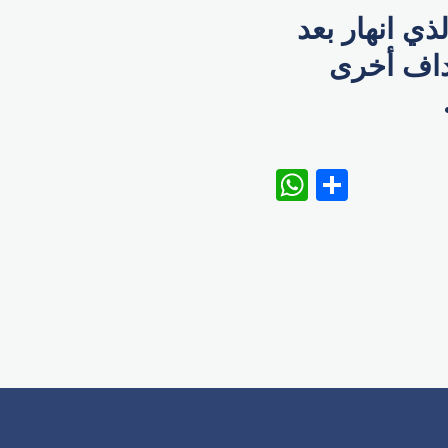
ذي انهار بعد
هداف أخرى
WhatsAp
Share