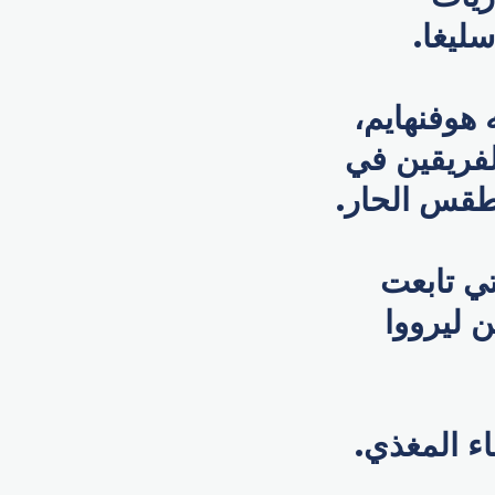
سليغا.
هوفنهايم،
لفريقين في
تي تابعت
ن ليرووا
اء المغذي.