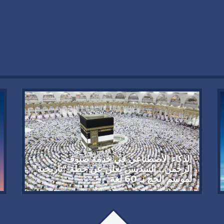
الذكاء الاصطناعي في خدمة ضيوف
الرحمن.. السديس يعلن عن خطة “تاريخية”
لموسم الحج بـ 60 لغة