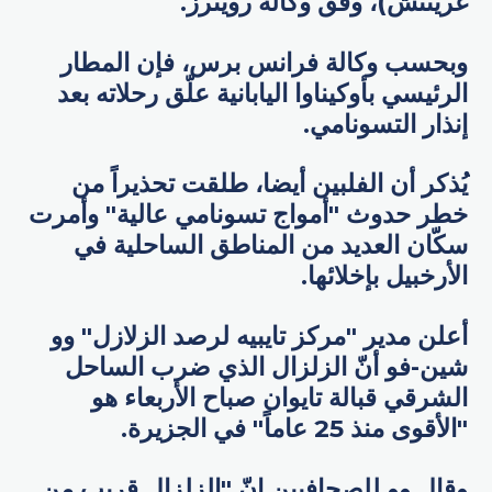
غرينتش)، وفق وكالة رويترز.
وبحسب وكالة فرانس برس، فإن المطار
الرئيسي بأوكيناوا اليابانية علّق رحلاته بعد
إنذار التسونامي.
يُذكر أن الفلبين أيضا، طلقت تحذيراً من
خطر حدوث "أمواج تسونامي عالية" وأمرت
سكّان العديد من المناطق الساحلية في
الأرخبيل بإخلائها.
أعلن مدير "مركز تايبيه لرصد الزلازل" وو
شين-فو أنّ الزلزال الذي ضرب الساحل
الشرقي قبالة تايوان صباح الأربعاء هو
"الأقوى منذ 25 عاماً" في الجزيرة.
وقال وو للصحافيين إنّ "الزلزال قريب من