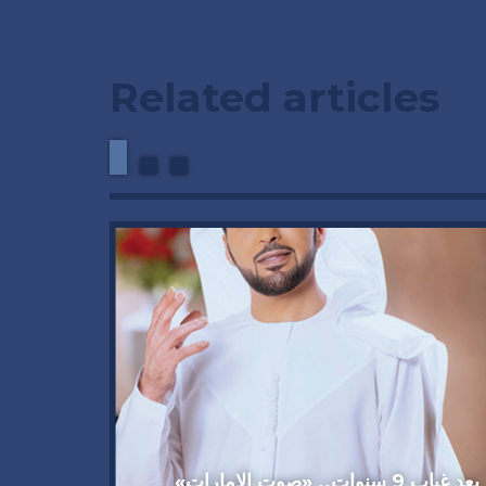
Related articles
وداعاً 
العملاق
92 عاماً
بعد غياب 9 سنوات.. «صوت الإمارات»