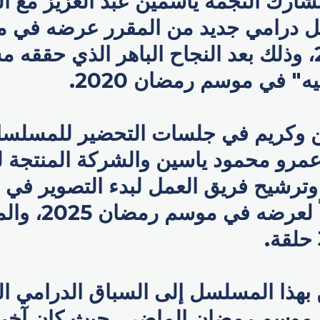
 تشارك النجمة ياسمين عبد العزيز مع ال
 درامي جديد من المقرر عرضه في 
رمضان 2025، وذلك بعد النجاح الباهر الذي حقق
ه" في موسم رمضان 2020.
ن وكريم في جلسات التحضير للمسلس
مرو محمود ياسين والشركة المنتجة له
وترشيح فريق العمل لبدء التصوير في
ممكن، تمهيداً لعرضه
 بهذا المسلسل إلى السباق الدرامي ا
ي موسم رمضان الماضي، حيث كان آخر 