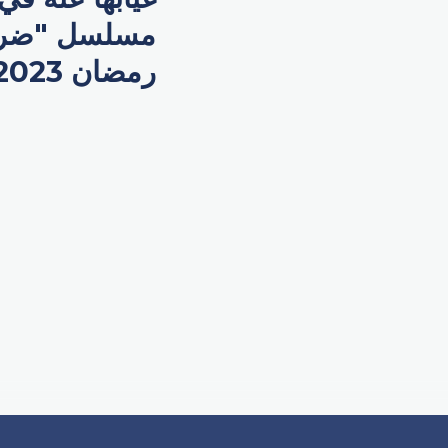
مسلسل "ضرب 
رمضان 2023.