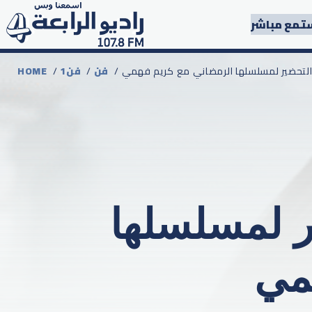
تمع مباشر
دأ التحضير لمسلسلها الرمضاني مع كريم فهمي
فن
/
1فن
/
HOME
ير لمسلسلها
مي