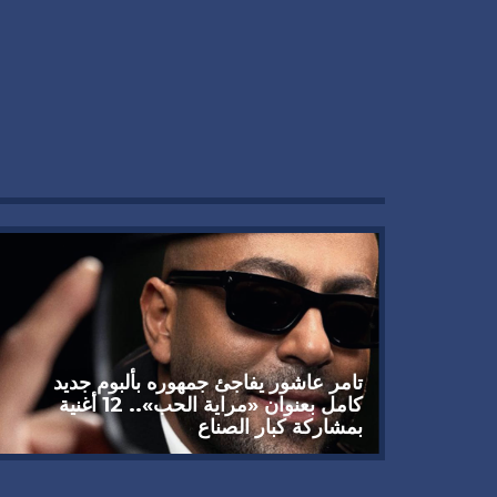
تامر عاشور يفاجئ جمهوره بألبوم جديد
كامل بعنوان «مراية الحب».. 12 أغنية
بمشاركة كبار الصناع