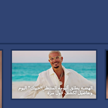
الهضبة يطلق ألبومه المنتظر “حبيتك” اليوم
وتفاصيل تُكشف لأول مرة