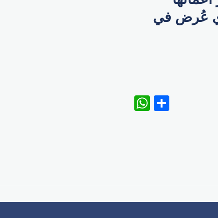
ي عُرض في
WhatsAp
Share