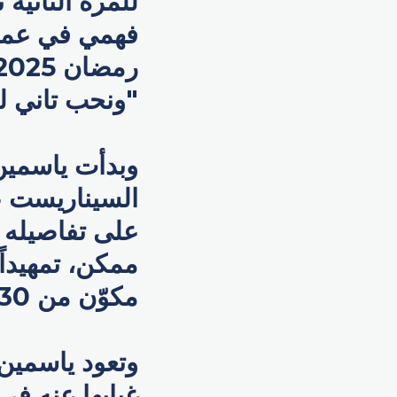
للمرة الثانية
فهمي في عمل
"ونحب تاني لي
وبدأت ياسمي
السيناريست ع
على تفاصيله 
مكوّن من 30 حلقة.
وتعود ياسمين
غيابها عنه ف