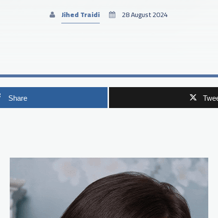
Jihed Traidi
28 August 2024
Share
Twee
p