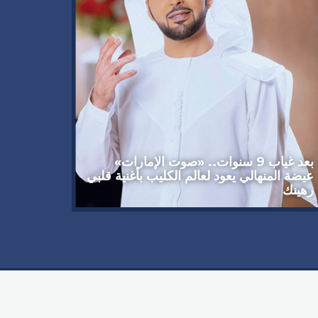
وداعاً 
العملاق
92 عاماً
بعد غياب 9 سنوات.. «صوت الإمارات»
عيضة المنهالي يعود لعالم الكليب بأغنية قلبي
رهينك