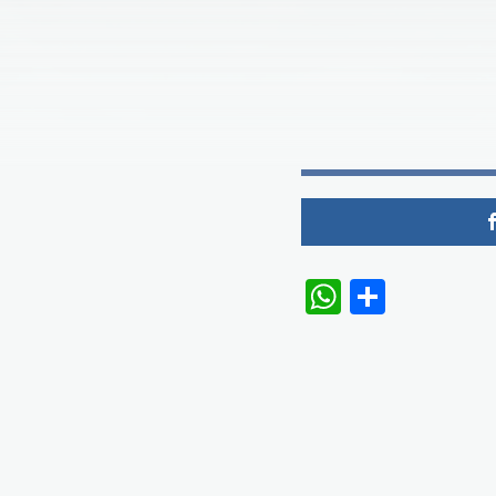
WhatsAp
Share