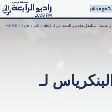
تمع مباشر
جاح عملية استئصال جزء من البنكرياس لـ أنغام
فن
/
1فن
/
HOME
بنكرياس لـ