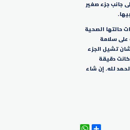
ى جانب جزء صغير
يها.
ت حالتها الصحية
 على سلامة
لشان تشيل الجزء
كانت دقيقة
حمد لله. إن شاء
WhatsAp
Share