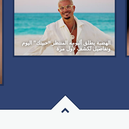
الهضبة يطلق ألبومه المنتظر “حبيتك” اليوم
وتفاصيل تُكشف لأول مرة