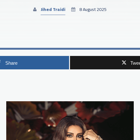
Jihed Traidi
8 August 2025
Share
Twee
p