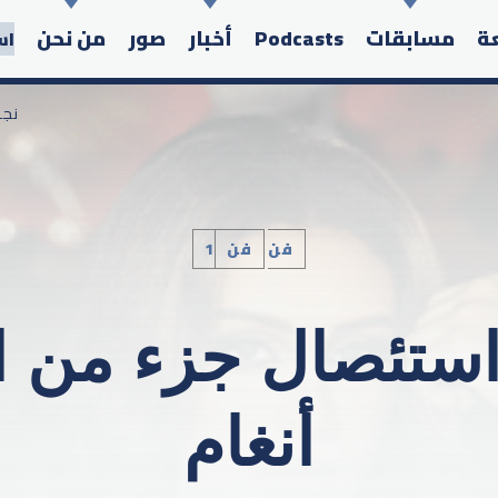
عة
مسابقات
Podcasts
أخبار
صور
من نحن
اس
/ ن
1فن
فن
Search in the website:
استئصال جزء من ال
أنغام