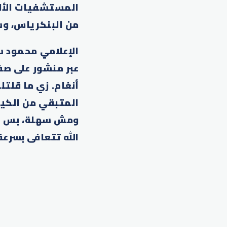
المستشفيات الألم
من البنكرياس، و
الإعلامي محمود س
عبر منشور على صف
أنغام. زي ما قلتل
المتبقي من الكيس
ومش سهلة، بس الح
الله تتعافى بسرعة