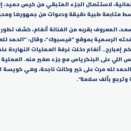
انية، لاستئصال الجزء المتبقي من كيس حميد، إل
سط متابعة طبية دقيقة ودعوات من جمهورها ومحب
عد، المعروف بقربه من الفنانة أنغام، كشف تطورا
حته الرسمية بموقع "فيسبوك"، وقال: "الحمد لله
كم إمبارح.. أنغام دخلت غرفة العمليات النهاردة ع
 اللي على البنكرياس مع جزء صغير منه. العملية 
مد لله مرت على خير وكانت ناجحة، وهي كويسة ال
 وترجع بألف سلامة".
p