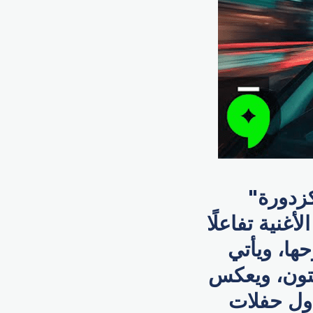
كزدورة"
غنية تفاعلًا
ها، ويأتي
تون، ويعكس
جدول حفلات