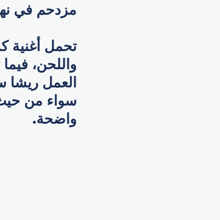
مزدحم في نهاي
تحمل أغنية كز
واللحن، فيما 
العمل ريشا سر
سواء من حيث 
واضحة.