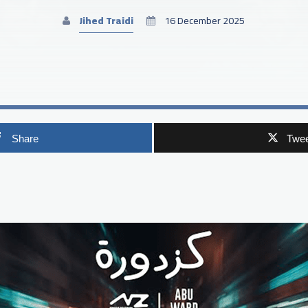
Jihed Traidi
16 December 2025
Share
Twee
p