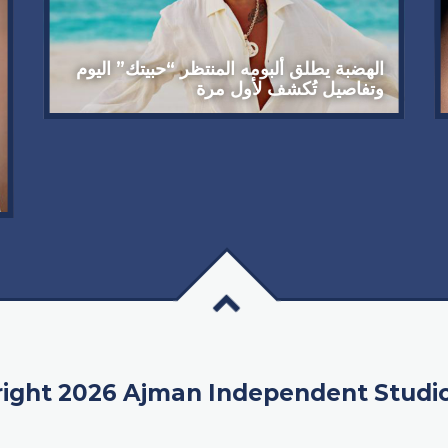
الهضبة يطلق ألبومه المنتظر “حبيتك” اليوم
وتفاصيل تُكشف لأول مرة
ight 2026 Ajman Independent Studi