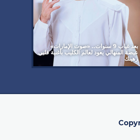
وداعاً 
العملاق
92 عاماً
بعد غياب 9 سنوات.. «صوت الإمارات»
عيضة المنهالي يعود لعالم الكليب بأغنية قلبي
رهينك
Copyr