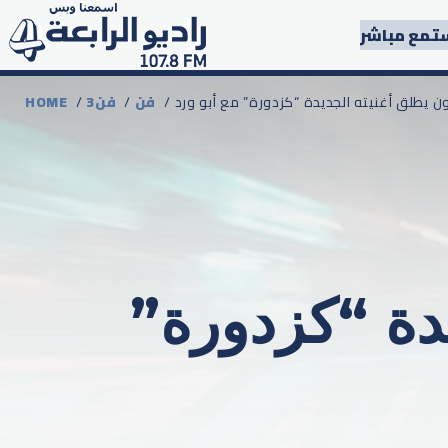
تمع مباشر
ون يطلق أغنيته الجديدة “كزدورة” مع أبو ورد
فن
/
3فن
/
HOME
دة “كزدورة”