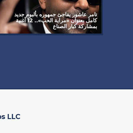
تامر عاشور يفاجئ جمهوره بألبوم جديد
كامل بعنوان «مراية الحب».. 12 أغنية
بمشاركة كبار الصناع
 يوجه
سبيله
os LLC