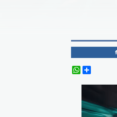
WhatsAp
Share