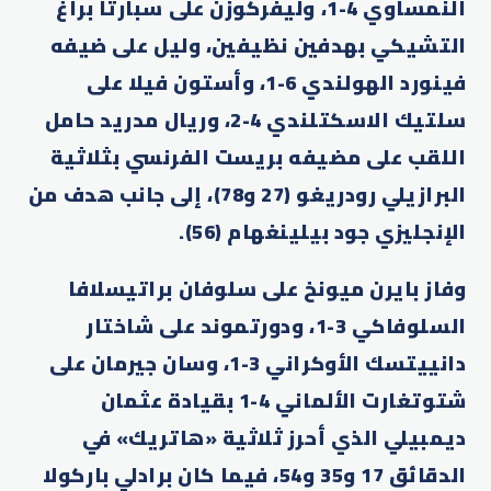
النمساوي 4-1، وليفركوزن على سبارتا براغ
التشيكي بهدفين نظيفين، وليل على ضيفه
فينورد الهولندي 6-1، وأستون فيلا على
سلتيك الاسكتلندي 4-2، وريال مدريد حامل
اللقب على مضيفه بريست الفرنسي بثلاثية
البرازيلي رودريغو (27 و78)، إلى جانب هدف من
الإنجليزي جود بيلينغهام (56).
وفاز بايرن ميونخ على سلوفان براتيسلافا
السلوفاكي 3-1، ودورتموند على شاختار
دانييتسك الأوكراني 3-1، وسان جيرمان على
شتوتغارت الألماني 4-1 بقيادة عثمان
ديمبيلي الذي أحرز ثلاثية «هاتريك» في
الدقائق 17 و35 و54، فيما كان برادلي باركولا