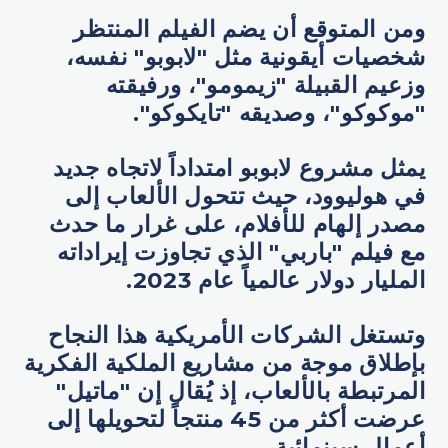
ومن المتوقع أن يضم الفيلم المنتظر
شخصيات أيقونية مثل "لابوبو" نفسه،
وزعيم القبيلة "زيمومو"، ورفيقته
"موكوكو"، وصديقه "تايكوكو".
يمثل مشروع لابوبو امتداداً لاتجاه جديد
في هوليوود، حيث تتحول الألعاب إلى
مصدر إلهام للأفلام، على غرار ما حدث
مع فيلم "باربي" الذي تجاوزت إيراداته
المليار دولار عالمياً عام 2023.
وتستغل الشركات الأمريكية هذا النجاح
بإطلاق موجة من مشاريع الملكية الفكرية
المرتبطة بالألعاب، إذ يُقال إن "ماتيل"
عرضت أكثر من 45 منتجاً لتحويلها إلى
أعمال سينمائية.