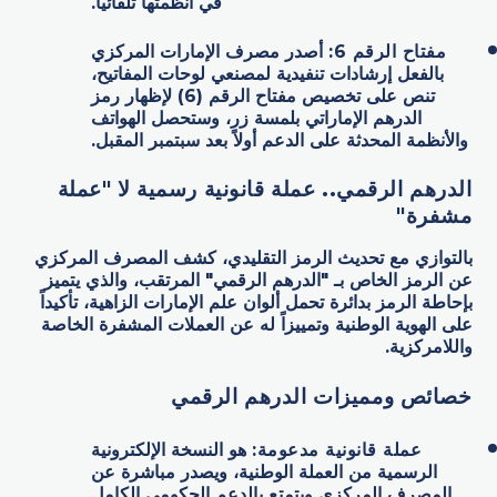
في أنظمتها تلقائياً.
مفتاح الرقم 6:
أصدر مصرف الإمارات المركزي
بالفعل إرشادات تنفيدية لمصنعي لوحات المفاتيح،
تنص على تخصيص مفتاح الرقم (6) لإظهار رمز
الدرهم الإماراتي بلمسة زر، وستحصل الهواتف
والأنظمة المحدثة على الدعم أولاً بعد سبتمبر المقبل.
الدرهم الرقمي.. عملة قانونية رسمية لا "عملة
مشفرة
"
بالتوازي مع تحديث الرمز التقليدي، كشف المصرف المركزي
عن الرمز الخاص بـ "الدرهم الرقمي" المرتقب، والذي يتميز
بإحاطة الرمز بدائرة تحمل ألوان علم الإمارات الزاهية، تأكيداً
على الهوية الوطنية وتمييزاً له عن العملات المشفرة الخاصة
واللامركزية.
خصائص ومميزات الدرهم الرقمي
عملة قانونية مدعومة:
هو النسخة الإلكترونية
الرسمية من العملة الوطنية، ويصدر مباشرة عن
المصرف المركزي ويتمتع بالدعم الحكومي الكامل