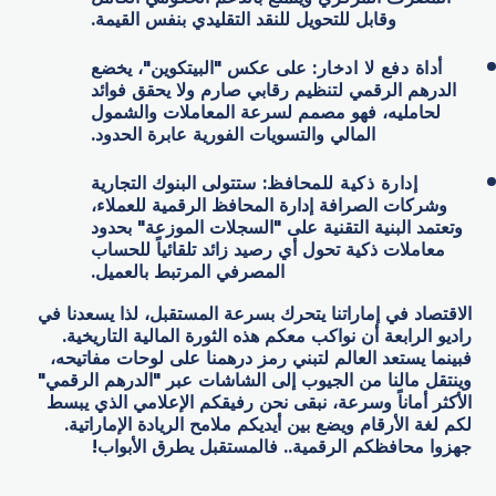
وقابل للتحويل للنقد التقليدي بنفس القيمة.
أداة دفع لا ادخار:
على عكس "البيتكوين"، يخضع
الدرهم الرقمي لتنظيم رقابي صارم ولا يحقق فوائد
لحامليه، فهو مصمم لسرعة المعاملات والشمول
المالي والتسويات الفورية عابرة الحدود.
إدارة ذكية للمحافظ:
ستتولى البنوك التجارية
وشركات الصرافة إدارة المحافظ الرقمية للعملاء،
وتعتمد البنية التقنية على "السجلات الموزعة" بحدود
معاملات ذكية تحول أي رصيد زائد تلقائياً للحساب
المصرفي المرتبط بالعميل.
الاقتصاد في إماراتنا يتحرك بسرعة المستقبل، لذا يسعدنا في
راديو الرابعة أن نواكب معكم هذه الثورة المالية التاريخية.
فبينما يستعد العالم لتبني رمز درهمنا على لوحات مفاتيحه،
وينتقل مالنا من الجيوب إلى الشاشات عبر "الدرهم الرقمي"
الأكثر أماناً وسرعة، نبقى نحن رفيقكم الإعلامي الذي يبسط
لكم لغة الأرقام ويضع بين أيديكم ملامح الريادة الإماراتية.
جهزوا محافظكم الرقمية.. فالمستقبل يطرق الأبواب!