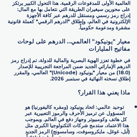
العالمية الأولى للمدفوعات الرقمية. هذا التحول الكبير يرتكز
على محورين سيغيران الطريقة التي نتعامل بها مع المال:
إدراج رمز رسمي ومستقل للدرهم عبر كافة الأجهزة
الإلكترونية في العالم، وإطلاق "الدرهم الرقمي" كعملة قانونية
مشفرة ومدعومة حكومياً.
معيار "يونيكود" العالمي.. الدرهم على لوحات
مفاتيح المليارات
في خطوة تعزز الهوية البصرية والمالية للدولة، تم إدراج رمز
الدرهم الإماراتي الجديد ضمن المراجعة التجريبية للإصدار
(18.0) من معيار "يونيكود (Unicode)"
ا
لعالمي، والمقرر
إطلاق نسخته النهائية في سبتمبر 2026.
ماذا يعني هذا القرار؟
توحيد عالمي:
اتحاد يونيكود (ومقره كاليفورنيا) هو
المسؤول عن ترميز الأحرف والرموز التعبيرية عبر
كل هاتف وكومبيوتر وجهاز دفع في العالم. وبموجب
هذا الاعتماد، ستدمج شركات التكنولوجيا الكبرى مثل
(آبل، غوغل، مايكروسوفت، وسامسونج) الرمز الجديد