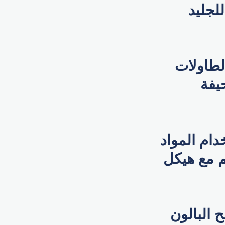
لجليد
لطاولات
يفة
ام المواد
م مع هيكل
 البالون