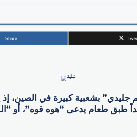
Share
Twee
p
ليدي” بشعبية كبيرة في الصين، إذ 
داً طبق طعام يدعى “هوه قوه”، أو “ال