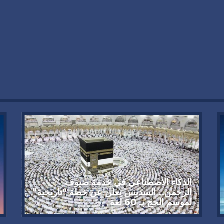
الذكاء الاصطناعي في خدمة ضيوف
الرحمن.. السديس يعلن عن خطة “تاريخية”
لموسم الحج بـ 60 لغة