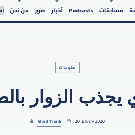
عة
مسابقات
Podcasts
أخبار
صور
من نحن
اس
منوعات
Search in the website:
يجذب الزوار بال
Jihed Traidi
20 January 2020