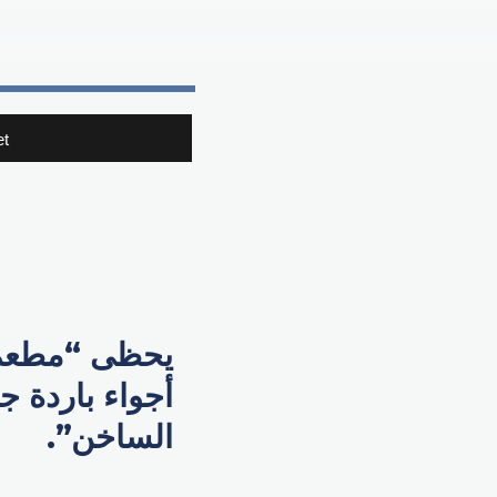
t
يحظى “مطعم ج
أجواء باردة ج
الساخن”.