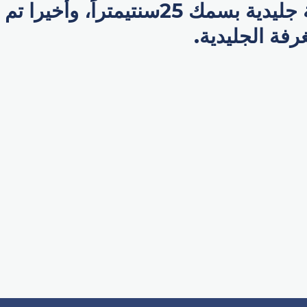
لتشكيل طبقة جليدية بسمك 25سنتيمتراً، 
غرفة الجليدية.
p