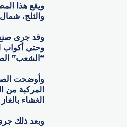
ويقع هذا المط
والثلج، شمال
وقد جرى صنع 
وحتى أكواب ا
“الشعب” الصي
وأوضحت الصحي
المركبة من ال
الغشاء بالغاز
وبعد ذلك جرى