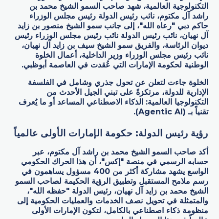
التكنولوجية العالمية، شهد صاحب السمو الشيخ محمد بن
راشد آل مكتوم، نائب رئيس الدولة رئيس مجلس الوزراء
حاكم دبي "رعاه الله"، إلى جانب سمو الشيخ منصور بن زايد
آل نهيان، نائب رئيس الدولة نائب رئيس مجلس الوزراء رئيس
ديوان الرئاسة، والفريق سمو الشيخ سيف بن زايد آل نهيان،
نائب رئيس مجلس الوزراء وزير الداخلية، أعمال الخلوة
الوطنية لحكومة الإمارات التي عُقدت في العاصمة أبوظبي.
الخلوة جاءت لتعلن عن تحول جذري وشامل في الفلسفة
الإدارية للدولة، مرتكزةً على تبني الجيل الأحدث من
التكنولوجيا العالمية: الذكاء الاصطناعي المساعد أو ما يُعرف
تقنياً بـ (Agentic AI).
رؤية رئيس الدولة: حكومة الإمارات الأولى عالمياً
أكد صاحب السمو الشيخ محمد بن راشد آل مكتوم، عبر
حسابه الرسمي في منصة "إكس"، أن هذا الحراك الحكومي
الواسع يشهد مشاركة أكثر من 400 مسؤول يساهمون في
رسم ملامح المستقبل وتطبيق الرؤية الحكيمة لصاحب السمو
الشيخ محمد بن زايد آل نهيان، رئيس الدولة "حفظه الله"،
والمتمثلة في تحويل
نصف
الخدمات والعمليات الحكومية إلى
منظومة ذكاء اصطناعي بالكامل، لتكون الإمارات الأولى