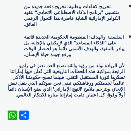
تخريج كفاءات وطنية
:
تخريج دفعة جديدة من
منتسبي "برنامج الذكاء الاصطناعي الاتحادي" لتقود
الكوادر الإماراتية الشابة قاطرة هذا التحول الرقمي
الفائق.
الفلسفة والهدف
:
المنظومة الحكومية الجديدة قائمة
على "الذكاء المساعد" الذي لا يكتفي بالإجابة، بل
يبادر بالتنفيذ، والهدف الأسمى دائماً هو اختصار الوقت
ورفع جودة حياة الإنسان.
لأن الريادة تولد من رؤية واثقة تصنع الغد، نعتز في راديو
الرابعة بمواكبة هذه اللحظات التاريخية التي تُعلن فيها إماراتنا
تصدّرها لثورة المستقبل التقني. فبينما تصبح حكومتنا الأذكى
عالمياً لخدمتكم ورفاهيتكم، نبقى نحن صوتكم الذي ينقل نبض
الإنجاز، ويترجم ملامح 'النهج الإماراتي' الذي يضع الإنسان دائماً
أولاً وفوق كل اعتبار. دامت إماراتنا منارة للابتكار العالمي.
WhatsApp
Share