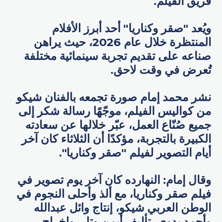
فريق الفيلم.
ويُعد "صقر وكناريا" أحد أبرز الأفلام
المنتظرة خلال عام 2026، حيث يراهن
صناعه على تقديم تجربة سينمائية مختلفة
تُعرض في وقت لاحق.
نشر محمد إمام صورة تجمعه بالفنان شيكو
من كواليس الفيلم، موجّهًا رسالة شكر إلى
جميع صُنّاع العمل، عبّر خلالها عن سعادته
الكبيرة بالتجربة، مؤكدًا أن الثلاثاء كان آخر
أيام التصوير لفيلم "صقر وكناريا".
وقال إمام: النهارده كان آخر يوم تصوير في
فيلم صقر وكناريا، مع ألذ وأحلى النجوم في
الوطن العربي شيكو، إنتاج وائل عبدالله
وأحمد بدوي، تأليف أيمن وتار، وإخراج