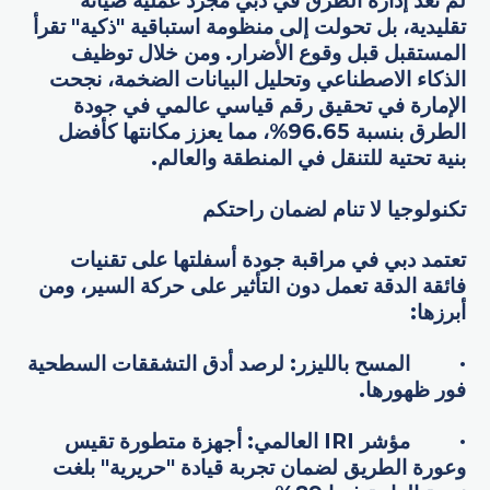
لم تعد إدارة الطرق في دبي مجرد عملية صيانة
تقليدية، بل تحولت إلى منظومة استباقية "ذكية" تقرأ
المستقبل قبل وقوع الأضرار. ومن خلال توظيف
الذكاء الاصطناعي وتحليل البيانات الضخمة، نجحت
الإمارة في تحقيق رقم قياسي عالمي في جودة
الطرق بنسبة 96.65%، مما يعزز مكانتها كأفضل
بنية تحتية للتنقل في المنطقة والعالم.
تكنولوجيا لا تنام لضمان راحتكم
تعتمد دبي في مراقبة جودة أسفلتها على تقنيات
فائقة الدقة تعمل دون التأثير على حركة السير، ومن
أبرزها:
· المسح بالليزر: لرصد أدق التشققات السطحية
فور ظهورها.
· مؤشر IRI العالمي: أجهزة متطورة تقيس
وعورة الطريق لضمان تجربة قيادة "حريرية" بلغت