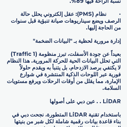
نسبة الراحة فيها 89%.
· نظام (PMS): عقل إلكتروني يحلل حالة
الرصف ويضع سيناريوهات صيانة تنبؤية قبل سنوات
من الحاجة إليها.
إدارة مرورية لحظية بـ "البيانات الضخمة"
بعيداً عن جودة الأسفلت، تبرز منظومة (1 Traffic)
التي تحلل البيانات الحية للحركة المرورية. هذا النظام
لا يكتفي برصد الازدحام، بل يتنبأ به ويقدم حلولاً
فورية عبر اللوحات الذكية المنتشرة في شوارع
الإمارة، مما يقلل من أوقات الرحلات ويرفع مستويات
السلامة.
LiDAR . . عين دبي على أصولها
باستخدام تقنية LiDAR المتطورة، نجحت دبي في
بناء قاعدة بيانات رقمية شاملة لكل شبر من بنيتها