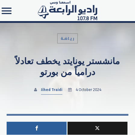
رياضـة
مانشستر يونايتد يخطف تعادلاً
Search in the website:
درامياً من بورتو
Jihed Traidi
4 October 2024