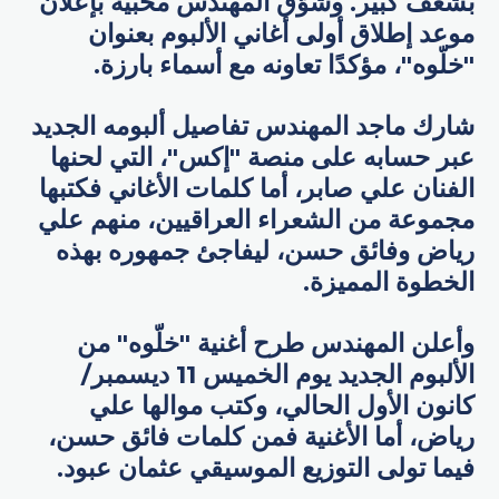
بشغف كبير. وشوّق المهندس محبيه بإعلان
موعد إطلاق أولى أغاني الألبوم بعنوان
"خلّوه"، مؤكدًا تعاونه مع أسماء بارزة.
شارك ماجد المهندس تفاصيل ألبومه الجديد
عبر حسابه على منصة "إكس"، التي لحنها
الفنان علي صابر، أما كلمات الأغاني فكتبها
مجموعة من الشعراء العراقيين، منهم علي
رياض وفائق حسن، ليفاجئ جمهوره بهذه
الخطوة المميزة.
وأعلن المهندس طرح أغنية "خلّوه" من
الألبوم الجديد يوم الخميس 11 ديسمبر/
كانون الأول الحالي، وكتب موالها علي
رياض، أما الأغنية فمن كلمات فائق حسن،
فيما تولى التوزيع الموسيقي عثمان عبود.