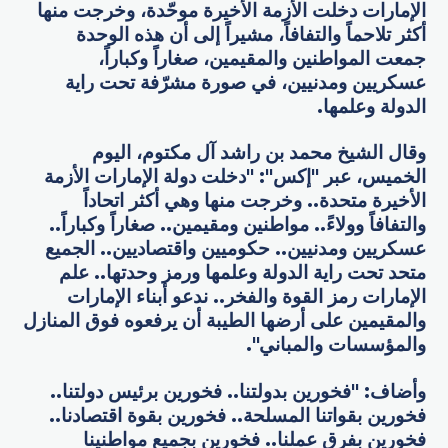
الإمارات دخلت الأزمة الأخيرة موحّدة، وخرجت منها
أكثر تلاحماً والتفافاً، مشيراً إلى أن هذه الوحدة
جمعت المواطنين والمقيمين، صغاراً وكباراً،
عسكريين ومدنيين، في صورة مشرّفة تحت راية
الدولة وعلمها.
وقال الشيخ محمد بن راشد آل مكتوم، اليوم
الخميس، عبر "إكس": "دخلت دولة الإمارات الأزمة
الأخيرة متحدة.. وخرجت منها وهي أكثر اتحاداً
والتفافاً وولاءً.. مواطنين ومقيمين.. صغاراً وكباراً..
عسكريين ومدنيين.. حكوميين واقتصاديين.. الجميع
متحد تحت راية الدولة وعلمها ورمز وحدتها.. علم
الإمارات رمز القوة والفخر.. ندعو أبناء الإمارات
والمقيمين على أرضها الطيبة أن يرفعوه فوق المنازل
والمؤسسات والمباني".
وأضاف: "فخورين بدولتنا.. فخورين برئيس دولتنا..
فخورين بقواتنا المسلحة.. فخورين بقوة اقتصادنا..
فخورين بفرق عملنا.. فخورين بجميع مواطنينا