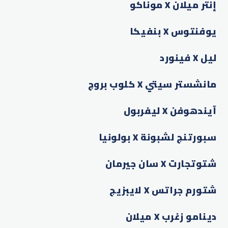
إنتر ميلان X موناكو
يوفنتوس X بنفيكا
ليل X فينورد
مانشستر سيتي X كلوب بروج
آيندهوفن X ليفربول
سبورتنج لشبونة X بولونيا
شتوتجارت X سان جيرمان
شتورم جراتس X لايبزيج
دينامو زغرب X ميلان