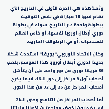
وتُعدُّ هذه هي المرة الأولى في التاريخ التي
تقام فيها 18 مباراة في نفس التوقيت
ببطولة واحدة عبر التاريخ، سواء في بطولة
دوري أبطال أوروبا نفسها، أو كأس العالم
للمنتخبات، أو في البطولات القارية.
وكان الاتحاد الأوروبي"يويفا" استحدث شكلاً
جديدًا لدوري أبطال أوروبا هذا الموسم، بلعب
36 فريقًا دوري من دور واحد، على أن يتأهل
أصحاب أول 8 مراكز إلى دور الـ16، فيما يخرج
أصحاب المراكز من 25 إلى 32 من هذا الدور.
أما أصحاب المراكز من التاسع وحتى الـ24
فسيضطرون لخوض مواجهتين (ذهابًا وإيابًا)