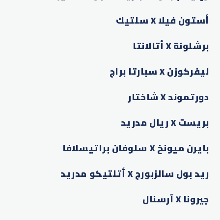
أستون فيلا X سلتيك
برشلونة X أتالانتا
ليفركوزن X سبارتا براج
دورتموند X شاختار
بريست X ريال مدريد
بايرن ميونخ X سلوفان براتيسلافا
ريد بول سالزبورج X أتلتيكو مدريد
جيرونا X آرسنال