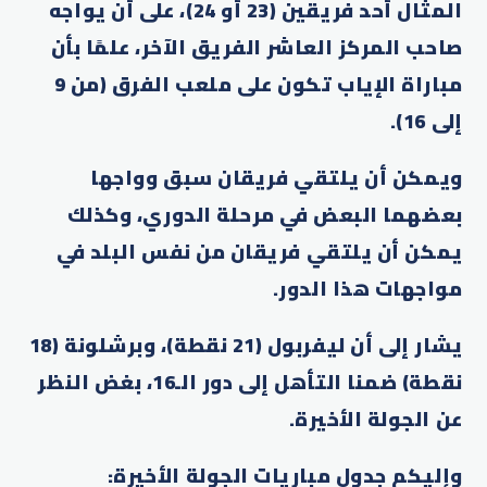
المثال أحد فريقين (23 أو 24)، على أن يواجه
صاحب المركز العاشر الفريق الآخر، علمًا بأن
مباراة الإياب تكون على ملعب الفرق (من 9
إلى 16).
ويمكن أن يلتقي فريقان سبق وواجها
بعضهما البعض في مرحلة الدوري، وكذلك
يمكن أن يلتقي فريقان من نفس البلد في
مواجهات هذا الدور.
يشار إلى أن ليفربول (21 نقطة)، وبرشلونة (18
نقطة) ضمنا التأهل إلى دور الـ16، بغض النظر
عن الجولة الأخيرة.
وإليكم جدول مباريات الجولة الأخيرة: