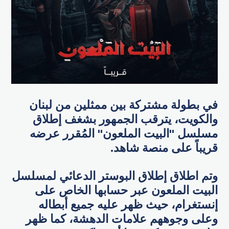
في بطولة مشتركة بين ممثلين من لبنان
والكويت، يترقب الجمهور بشغف إطلاق
مسلسل "البيت الملعون" المُقرر عرضه
قريباً على منصة شاهد.
وتم اطلاق إطلاق البوستر الدعائي لمسلسل
البيت الملعون عبر حسابها الخاص على
إنستغرام، حيث ظهر عليه جميع أبطاله
وعلى وجوههم علامات الدهشة، كما ظهر