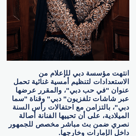
انتهت مؤسسة دبي للإعلام من
الاستعدادات لتنظيم أمسية غنائية تحمل
عنوان "في حب دبي"، والمقرر عرضها
عبر شاشات تلفزيون" دبي" وقناة "سما
دبي"، بالتزامن مع احتفالات رأس السنة
الميلادية، على أن تحييها الفنانة أصالة
نصري ضمن بث مباشر مخصص للجمهور
داخل الإمارات وخارجها.