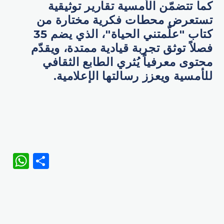
كما تتضمّن الأمسية تقارير توثيقية
تستعرض محطات فكرية مختارة من
كتاب "علّمتني الحياة"، الذي يضم 35
فصلاً توثق تجربة قيادية ممتدة، ويقدّم
محتوى معرفياً يُثري الطابع الثقافي
للأمسية ويعزز رسالتها الإعلامية.
WhatsApp
Share