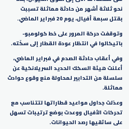
نحو ثلاثة أشهر من حادثة مماثلة تسببت
بقتل سبعة أفيال، يوم 20 فبراير الماضي.
وتوقفت حركة المرور على خط كولومبو-
باتيكالوا في انتظار عودة القطار إلى سكّته.
وفي أعقاب حادثة الصدم في فبراير الماضي،
أعلنت هيئة السكك الحديد السريلانكية عن
سلسلة من التدابير لمحاولة منع وقوع حوادث
مماثلة.
وعدّلت جداول مواعيد قطاراتها لتتناسب مع
تحركات الأفيال ووعدت بوضع ترتيبات تسهل
على سائقيها رصد الحيوانات.