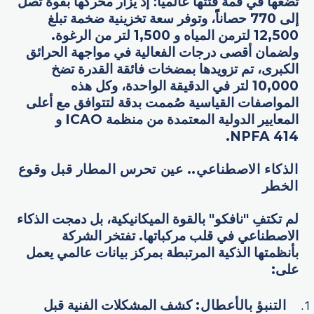
تضعها في قمة فئتها عالمياً؛ إذ يزأر محركها بقوة تصل
إلى 770 حصاناًً، وتوفر سعة تخزينية ضخمة تبلغ
12,500 لترمن المياه و 1,500 لتر من الرغوة.
ولضمان أقصى درجات الفعالية في مواجهة الحرائق
الكبرى، تم تزويدها بمضخات فائقة القدرة تضخ
10,000 لتر في الدقيقة الواحدة، وكل هذه
المواصفات القياسية صُممت بدقة لتتوافق مع أعلى
المعايير الدولية المعتمدة من منظمة ICAO و
NPFA 414.
الذكاء الاصطناعي.. عين تحرس المطار قبل وقوع
الخطر
لم تكتفِ "نافكو" بالقوة الميكانيكية، بل دمجت الذكاء
الاصطناعي في قلب مركباتها. تفتخر الشركة
بأنظمتها الذكية المرتبطة بمركز بيانات عالمي يعمل
على:
التنبؤ بالأعطال
:
كشف المشكلات الفنية قبل