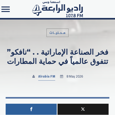
مـحـليـات
فخر الصناعة الإماراتية . . “نافكو”
Search in the website:
تتفوق عالمياً في حماية المطارات
Alrabia FM
8 May 2026