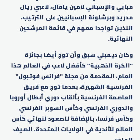
مبابي والإسباني لامين يامال، لاعبي ريال
مدريد وبرشلونة الإسبانيين على الترتيب،
اللذين تواجدا معهم في قائمة المرشحين
النهائية.
وكان ديمبلي سبق وأن توج أيضا بجائزة
"الكرة الذهبية" كأفضل لاعب في العالم هذا
العام، المقدمة من مجلة "فرانس فوتبول"
الفرنسية الشهيرة، بعدما توج مع فريق
العاصمة الفرنسية بألقاب دوري أبطال أوروبا
والدوري الفرنسي وكأس السوبر الفرنسي
وكأس فرنسا، بالإضافة للصعود لنهائي كأس
العالم للأندية في الولايات المتحدة، الصيف
الما
ضي.