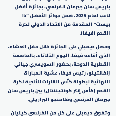
باريس سان جيرمان الفرنسي، بجائزة أفضل
لاعب لعام 2025، ضمن جوائز الأفضل "ذا
بيست" المقدمة من الاتحاد الدولي لكرة
القدم (فيفا).
وحصل ديمبلي على الجائزة خلال حفل العشاء،
الذي أقامه فيفا، اليوم الثلاثاء، بالعاصمة
القطرية الدوحة، بحضور السويسري جياني
إنفانتينو، رئيس فيفا، عشية المباراة
النهائية لبطولة كأس القارات للأندية لكرة
القدم (كأس إنتر كونتيننتال) بين باريس سان
جيرمان الفرنسي وفلامنجو البرازيلي.
وتفوق ديمبلي على كل من الفرنسي كيليان