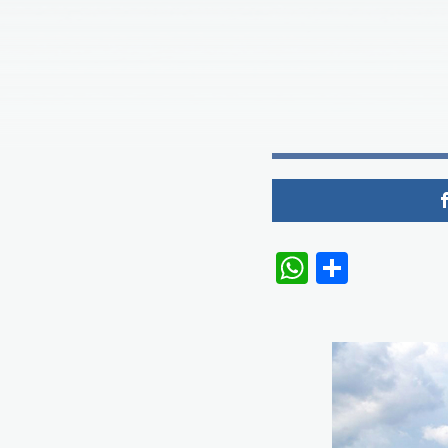
WhatsAp
Share