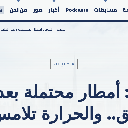
عة
مسابقات
Podcasts
أخبار
صور
من نحن
اس
/ طقس اليوم: أمطار محتملة بعد الظهر على
مـحـليـات
Search in the website:
أمطار محتملة بعد
 والحرارة تلامس 46 در