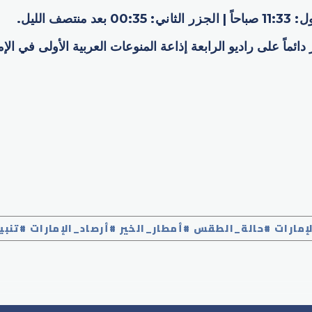
ول
:
11:33 صباحاً |
الجزر الثاني
:
00:35 بعد منتصف الليل.
ر دائماً على راديو الرابعة إذاعة المنوعات العربية الأولى في الإ
p
إمارات #حالة_الطقس #أمطار_الخير #أرصاد_الإمارات #تنب