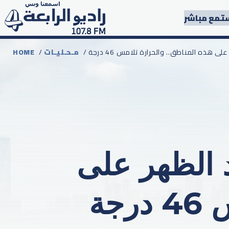
تمع مباشر
 هذه المناطق.. والحرارة تلامس 46 درجة
مـحـليـات
/
HOME
 الظهر على
جة