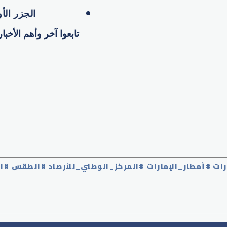
الجزر الأ
تابعوا آخر وأهم الأخبا
ات #أمطار_الإمارات #المركز_الوطني_للأرصاد #الطقس #ال