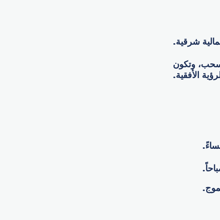
الية شرقية.
لسحب، وتكون
رؤية الأفقية.
وج.