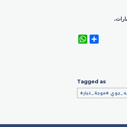
مارات.
WhatsAp
Share
Tagged as
يه_جوي #موجة_غبار