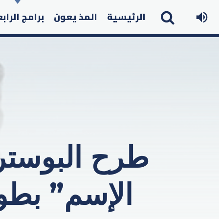
الرئيسية
المذ يعون
برامج الراب
طرح البوست
الإسم” بطول