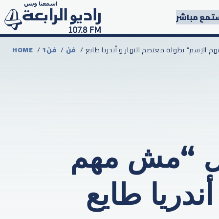
تمع مباشر
 الإسم” بطولة معتصم النهار و أندريا طايع
فن
/
1فن
/
HOME
ل “مش مهم
ندريا طايع