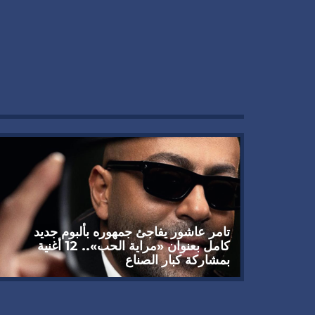
تامر عاشور يفاجئ جمهوره بألبوم جديد
كامل بعنوان «مراية الحب».. 12 أغنية
بمشاركة كبار الصناع