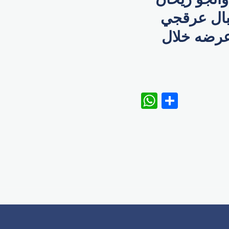
بال عرقجي
 عرضه خلال
WhatsAp
Share