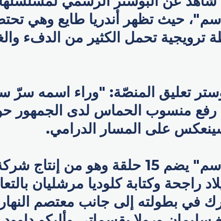
اهد عن البوستر الرسمي لمسلسلها ا
م"، حيث تظهر أندريا طايع وهي تحت
طة ترويجية تحمل الكثير من الدفء وا
ستر تعليق المنصّة: "وراء اسمه سرّ 
ا رفع منسوب الحماس لدى الجمهور حو
ينعكس على المسار الدرامي.
"مش مهم الإسم" يضم 15 حلقة وهو من إنتاج
لاد راجحة وكتابة كلوديا مرشليان بالت
رك في بطولته إلى جانب معتصم النهار و
سليمان ورولا بقسماتي وأليكو داوود 