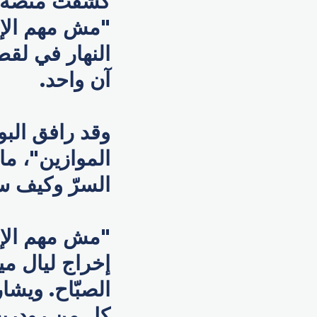
كشفت منصة ش
"مش مهم الإس
النهار في لق
آن واحد.
وقد رافق البو
الموازين"، م
السرّ وكيف س
إخراج ليال مي
الصبّاح. ويشا
كل من رودريغ 