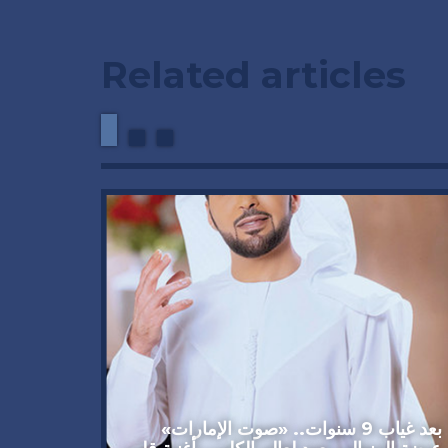
Related articles
وداعاً 
العملاق
92 عاماً
بعد غياب 9 سنوات.. «صوت الإمارات»