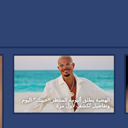
الهضبة يطلق ألبومه المنتظر “حبيتك” اليوم
وتفاصيل تُكشف لأول مرة