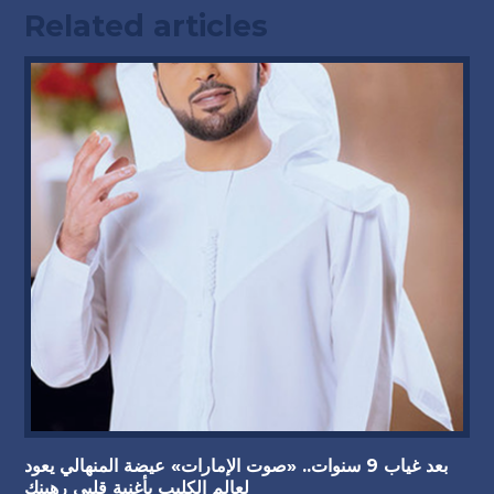
Related articles
بعد غياب 9 سنوات.. «صوت الإمارات» عيضة المنهالي يعود
لعالم الكليب بأغنية قلبي رهينك