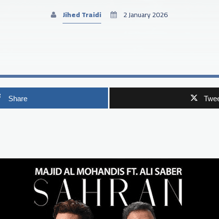
Jihed Traidi
2 January 2026
Share
Twee
p