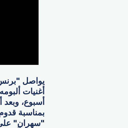
يواصل "برنس 
أغنيات ألبومه
أسبوع، وبعد أ
بمناسبة قدوم ا
"سهران" على 