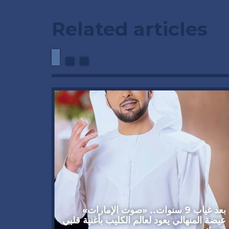
Related articles
وداعاً 
العملاق
92 عاماً
بعد غياب 9 سنوات.. «صوت الإمارات»
عيضة المنهالي يعود لعالم الكليب بأغنية قلبي