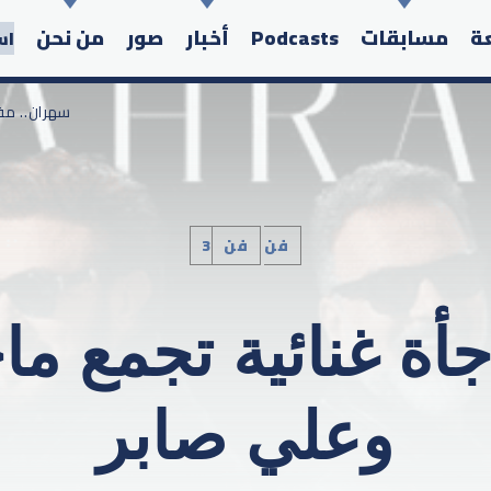
عة
مسابقات
Podcasts
أخبار
صور
من نحن
اس
/ سهران.. 
3فن
فن
Search in the website:
أة غنائية تجمع م
وعلي صابر