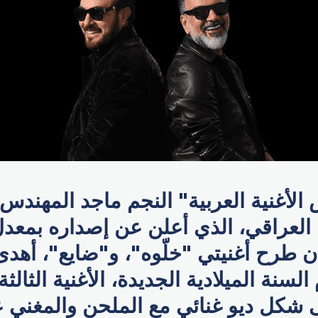
الأغنية العربية" النجم ماجد المهندس
 العراقي، الذي أعلن عن إصداره بمعدل
ن طرح أغنيتي "خلّوه"، و"ضايع"، أهد
لسنة الميلادية الجديدة، الأغنية الثالثة
شكل ديو غنائي مع الملحن والمغني ع