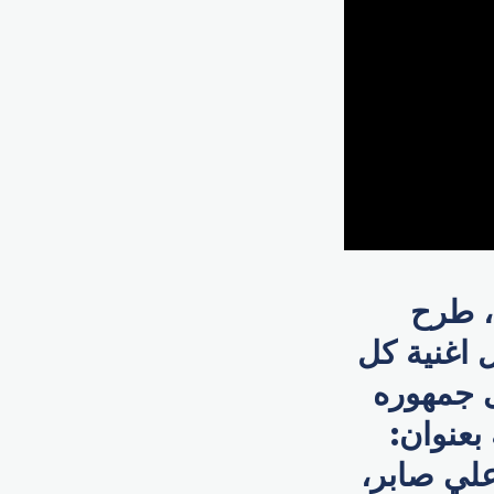
، طرح
 اغنية كل
ى جمهوره
 بعنوان:
لي صابر،