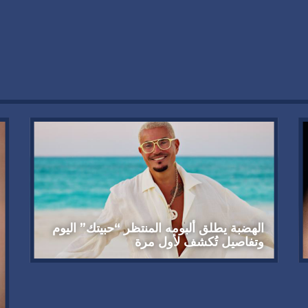
الهضبة يطلق ألبومه المنتظر “حبيتك” اليوم
وتفاصيل تُكشف لأول مرة