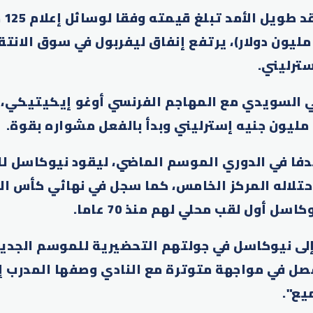
وبضم
سترليني (168.86 مليون دولار)، يرتفع إنفاق ليفربول في سوق الا
 السويدي مع المهاجم الفرنسي أوغو إيكيتيكي، 
ل إيزاك 23 هدفا في الدوري الموسم الماضي، ليقود نيوكاسل
احتلاله المركز الخامس، كما سجل في نهائي كأس ال
سل أول لقب محلي لهم منذ 70 عاما.
إلى نيوكاسل في جولتهم التحضيرية للموسم الجديد
ل في مواجهة متوترة مع النادي وصفها المدرب إي
يع".