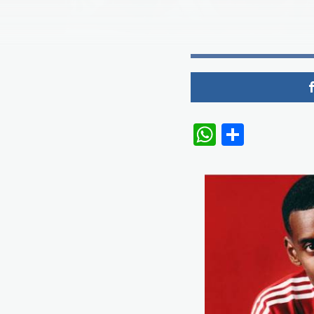
WhatsAp
Share