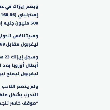
إ
500 مليون جنيه إسترليني.
وسيتنافس الدولي
ليفربول مقابل 69 مليون جنيه إسترليني وبدأ بالفعل مشواره بقوة.
وسج
أبطال أوروبا بعد 
ليفربول ليمنح نيوكا
ولم ينضم اللاعب 
التدرب بشكل منفص
"موقف خاسر للجم