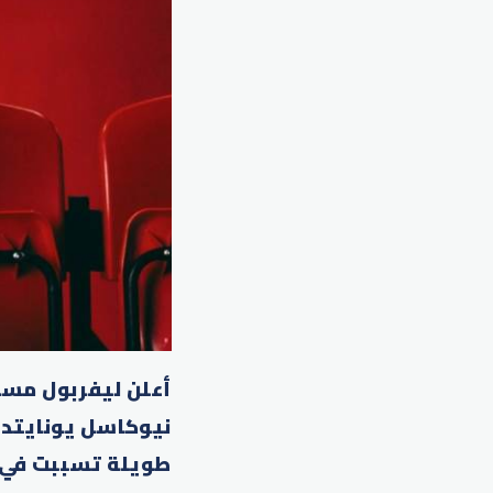
أعلن ليفربول مسا
نيوكاسل يونايتد،
طويلة تسببت في خ