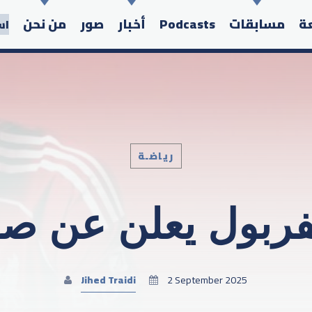
عة
مسابقات
Podcasts
أخبار
صور
من نحن
اس
رياضـة
Search in the website:
يفربول يعلن عن ص
Jihed Traidi
2 September 2025