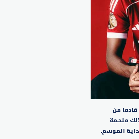
قادما من
ذلك ملحمة
داية الموسم.