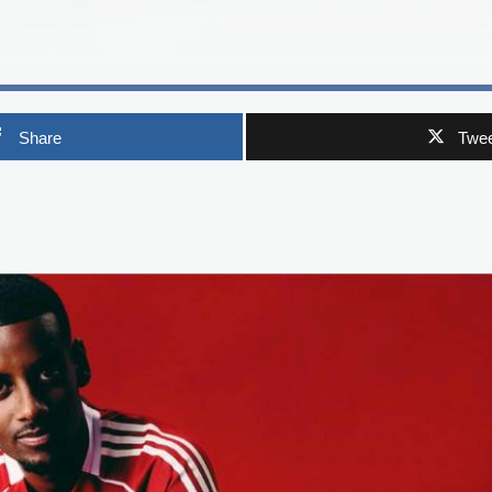
Share
Twee
p