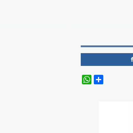
WhatsAp
Share