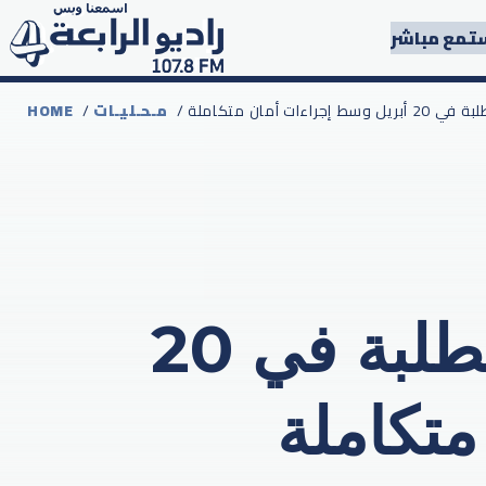
تمع مباشر
ات أمان متكاملة
مـحـليـات
/
HOME
رسمياً.. المدارس تفتح أبوابها للطلبة في 20
تكاملة