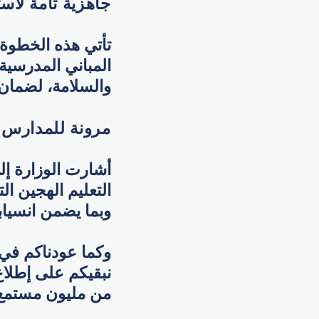
جاهزية تامة لاست
تأتي هذه الخطوة
المباني المدرسية 
والسلامة، لضمان 
مرونة للمدارس 
أشارت الوزارة إل
التعليم الهجين ال
وبما يضمن انسياب
وكما عودناكم في ر
نبقيكم على إطلاع ب
من مليون مستمع ي