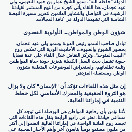
الدولة "حفظه الله"، سمو الشيخ عمار بن حميد النعيمي، ولي
عهد عجمان. هذا اللقاء يأتي كجزء من النهج المستمر لقيادتنا
الرشيدة في التواصل والتشاور الدائمين لتعزيز مسيرة النهضة
الشاملة التي تشهدها الدولة في كافة المجالات.
شؤون الوطن والمواطن.. الأولوية القصوى
تبادل صاحب السمو رئيس الدولة وسمو ولي عهد عجمان،
بحضور الشيوخ والضيوف، الأحاديث الودية التي تعكس روح
"البيت المتوحد". وتركز النقاش خلال اللقاء على عدة قضايا
حيوية تشمل بحث السبل الكفيلة بتعزيز جودة حياة المواطنين
وتلبية تطلعاتهم، واستعراض الموضوعات المتعلقة بشؤون
الوطن ومستقبله المزدهر.
إن مثل هذه اللقاءات تؤكد أن "الإنسان" كان ولا يزال
هو الثروة الحقيقية والمحرك الأساسي لكل خطط
التنمية في إماراتنا الغالية.
لأننا نؤمن بأن رفاهية المواطن هي البوصلة التي توجه كل
مساعي قيادتنا، نعتز في راديو الرابعة بنقل هذه اللقاءات التي
تجسد روح العائلة الواحدة في إماراتنا الغالية. انضموا إلى أكثر
من مليون مستمع يومياً يتابعون آخر وأهم الأخبار المحلية على