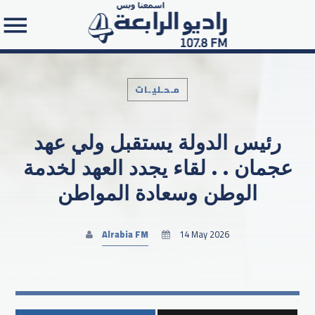
مـحـليـات
رئيس الدولة يستقبل ولي عهد
Search in the website:
عجمان . . لقاء يجدد العهد لخدمة
الوطن وسعادة المواطن
Alrabia FM
14 May 2026