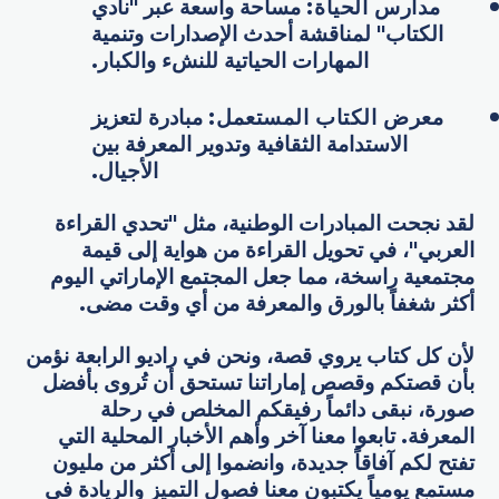
مدارس الحياة
:
مساحة واسعة عبر "نادي
الكتاب" لمناقشة أحدث الإصدارات وتنمية
المهارات الحياتية للنشء والكبار.
معرض الكتاب المستعمل
:
مبادرة لتعزيز
الاستدامة الثقافية وتدوير المعرفة بين
الأجيال.
لقد نجحت المبادرات الوطنية، مثل "تحدي القراءة
العربي"، في تحويل القراءة من هواية إلى قيمة
مجتمعية راسخة، مما جعل المجتمع الإماراتي اليوم
أكثر شغفاً بالورق والمعرفة من أي وقت مضى.
لأن كل كتاب يروي قصة، ونحن في راديو الرابعة نؤمن
بأن قصتكم وقصص إماراتنا تستحق أن تُروى بأفضل
صورة، نبقى دائماً رفيقكم المخلص في رحلة
المعرفة. تابعوا معنا آخر وأهم الأخبار المحلية التي
تفتح لكم آفاقاً جديدة، وانضموا إلى أكثر من مليون
مستمع يومياً يكتبون معنا فصول التميز والريادة في