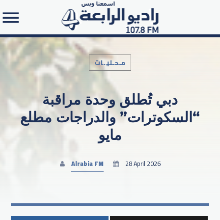
مـحـليـات
دبي تُطلق وحدة مراقبة
Search in the website:
“السكوترات” والدراجات مطلع
مايو
Alrabia FM
28 April 2026