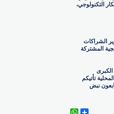
كار التكنولوجي،
ير الشراكات
يجية المشتركة
الكبرى
محلية تأتيكم
تابعون نبض
WhatsAp
Share