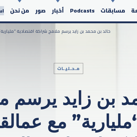
عة
مسابقات
Podcasts
أخبار
صور
من نحن
اس
/ خالد بن محمد بن زايد يرسم ملامح شراكة اقتصادية “ملياري
مـحـليـات
Search in the website:
د بن زايد يرسم م
مليارية” مع عمالق