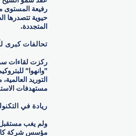
عقد سمو الشيخ خا
رفيعة المستوى م
حيوية تتصدرها الط
المتجددة.
تحالفات كبرى لأ
"وانهوا" للبتروك
التوريد العالمية،
مستهدفات الاستدا
ريادة في التكنول
ولم يغب مستقبل 