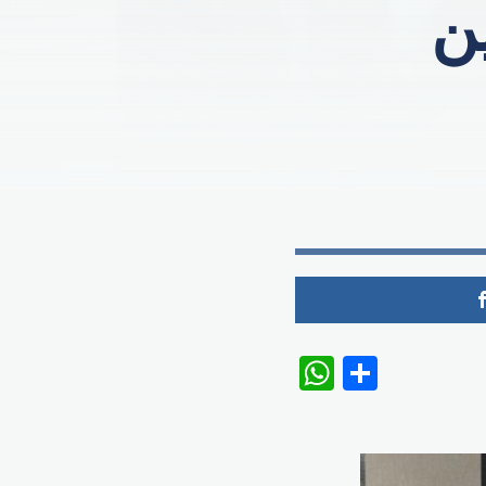
ن
WhatsAp
Share