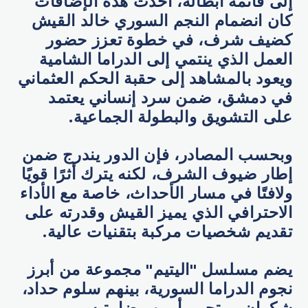
إلى قائمة أبطاله، أحدث هذه الإضافات
كان انضمام النجم السوري خالد القيش
كضيف شرف، في خطوة تعزز حضور
العمل الذي ينتمي إلى الدراما الشامية
ويعود بالمشاهد إلى حقبة الحكم العثماني
في دمشق، ضمن سرد إنساني يعتمد
على التشويق والبطولة الجماعية.
وبحسب المصادر، فإن الدور يندرج ضمن
إطار ضيوف الشرف، لكنه يترك أثرًا قويًا
ولافتًا في مسار الأحداث، خاصة مع الأداء
الاحترافي الذي يميز القيش وقدرته على
تقديم شخصيات مركبة بتقنيات عالية.
يضم مسلسل "اليتيم" مجموعة من أبرز
نجوم الدراما السورية، بينهم سلوم حداد،
شكران مرتجى، أيمن رضا، تيسير