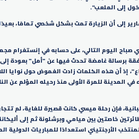
خول إلى الملعب".
رير إلى أن الزيارة تمت بشكل شخصي تمامًا، بعيدً
 صباح اليوم التالي، على حسابه في إنستغرام مجم
فقة برسالة غامضة تحدث فيها عن "أمل" بعودة إلى
ع"، إذ أن هذه الكلمات زادت الغموض حول نوايا اللا
في المدينة للمرة الأولى منذ رحيله المؤلم عن ال
ئرتين خاصتين بين ميامي وبرشلونة ثم إلى أليكانت
نتخب الأرجنتيني استعدادًا للمباريات الدولية الم