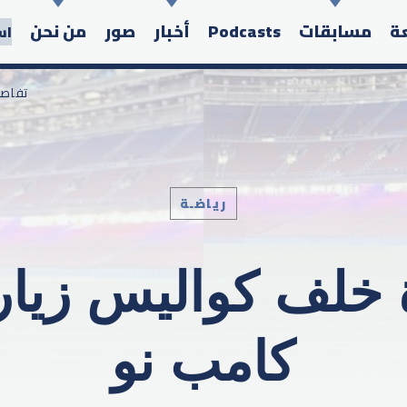
عة
مسابقات
Podcasts
أخبار
صور
من نحن
اس
/ تفا
رياضـة
Search in the website:
 خلف كواليس زيا
كامب نو