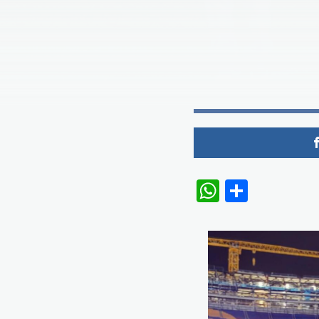
WhatsAp
Share