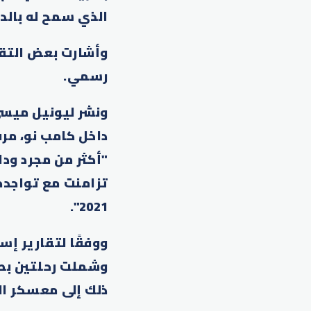
الذي سمح له بالد
وأشارت بعض التقا
رسمي.
ونشر ليونيل ميسي
داخل كامب نو، مر
"أكثر من مجرد ودا
تزامنت مع تواجده 
2021".
وشملت رحلتين بطا
ذلك إلى معسكر الم