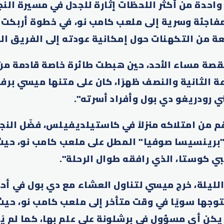
احدة من أكثر اللحظات إثارة للجدل في مسيرة النج
مفاجئة وسرية إلى ملعب كامب نو، في خطوة أربكت إ
ة من التكهنات حول إمكانية عودته إلى الفريق ال
قصة مساء الأحد، حين هبطت طائرة خاصة قادمة من
ة الثانية والنصف ظهرًا، كان على متنها ميسي برف
ي رودريغو دي بول وأفراد أسرته".
م من امتلاكه منزلاً في كاستيلديفيلس، فضّل النجم
"برينسيسا صوفيا" المطل على ملعب كامب نو، حيث 
ي كوستا، الذي رافقه طوال الرحلة".
الليلة، خرج ميسي لتناول العشاء مع دي بول في أح
توجها سويًا في وقت متأخر إلى ملعب كامب نو، حيث
 يكن أي مسؤول في برشلونة على علم بها، كما لم يُ