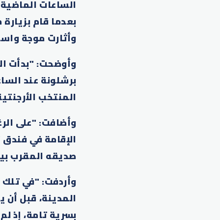
الساعات الماضية و
بعدما قام بزيارة 
وأثارت موجة واسع
وأوضحت: "بدأت ال
برشلونة عند الساع
المنتخب الأرجنتين
وأضافت: "على الرغ
الإقامة في فندق 
صديقه المقرب بيب
وأردفت: "في تلك 
المدينة، قبل أن ي
بسرية تامة، إذ لم