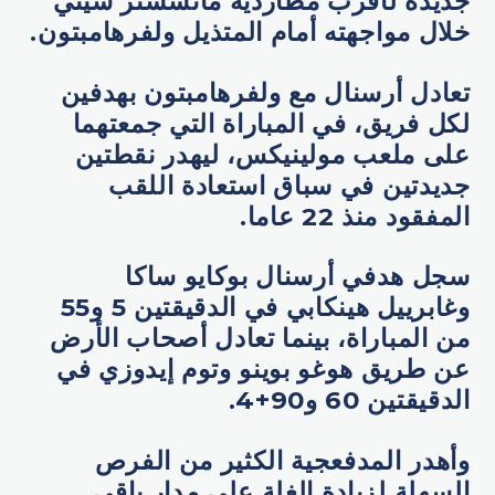
جديدة لأقرب مطارديه مانشستر سيتي
خلال مواجهته أمام المتذيل ولفرهامبتون.
تعادل أرسنال مع ولفرهامبتون بهدفين
لكل فريق، في المباراة التي جمعتهما
على ملعب مولينيكس، ليهدر نقطتين
جديدتين في سباق استعادة اللقب
المفقود منذ 22 عاما.
سجل هدفي أرسنال بوكايو ساكا
وغابرييل هينكابي في الدقيقتين 5 و55
من المباراة، بينما تعادل أصحاب الأرض
عن طريق هوغو بوينو وتوم إيدوزي في
الدقيقتين 60 و90+4.
وأهدر المدفعجية الكثير من الفرص
السهلة لزيادة الغلة على مدار باقي