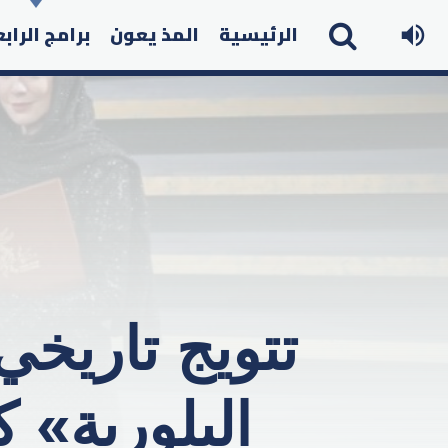
الرئيسية
المذ يعون
برامج الراب
تتويج تاريخ
البلورية» 