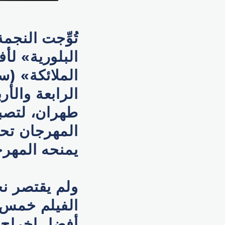
تُوِّجت النج
البلورية» لأ
الملائكة» (س
الرابعة والأ
طهران، لتصبح
المهرجان تحص
يمنحه المهرجا
ولم يقتصر ن
الفيلم خمس 
أفضل إخراج،