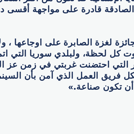
الصادقة قادرة على مواجهة أقسى د
ائزة لغزة الصابرة على اوجاعها ، ولا
ت كل لحظة، ولبلدي سوريا التي اتم
ر التي احتضنت غربتي في زمن عز ال
كل فريق العمل الذي آمن بأن السين
أن تكون صناعة.»
p