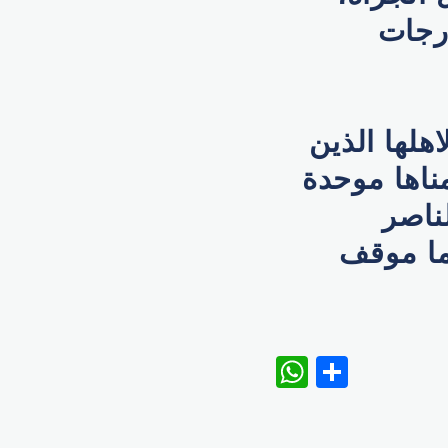
رجات
هلها الذين
ناها موحدة
ناصر
ما موقف
WhatsAp
Share