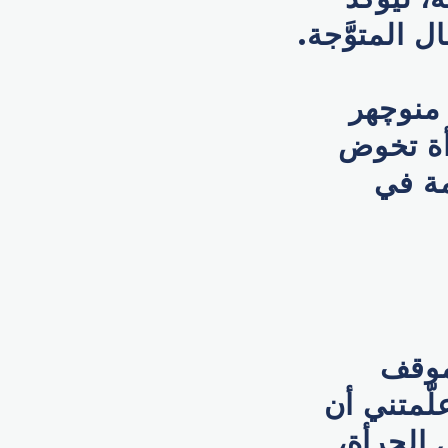
 المتوَّجة.
 منوچهر
أة تخوض
مة في
موقف
لّمتني أن
 الجرأة،