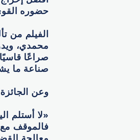
حضوره القوي 
الفيلم من تأ
محمدي، ويدو
صراعًا قاسيً
صناعة ما يشب
وعن الجائزة
«لا أستلم ا
فالموقف مع غ
معالجة القضا