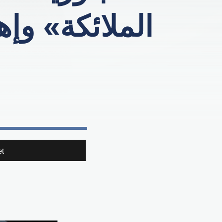
الملائكة» وإ
t