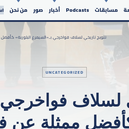
عة
مسابقات
Podcasts
أخبار
صور
من نحن
اس
/ تتويج تاريخي لسلاف فواخرجي بـ«السيمرغ البلورية» كأفضل
Search in the website:
UNCATEGORIZED
ي لسلاف فواخرجي 
كأفضل ممثلة عن 