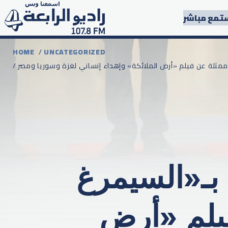
تمع مباشر
HOME
/
UNCATEGORIZED
 ممثلة عن فيلم «أرض الملائكة» وإهداء إنساني لغزة وسوريا ومصر
بـ«السيمرغ
فيلم «أرض