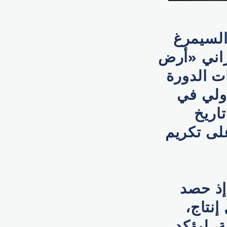
السيمرغ
راني «أرض
ت الدورة
دولي في
اريخ
على تكريم
إذ حصد
نتاج،
، ليؤكد