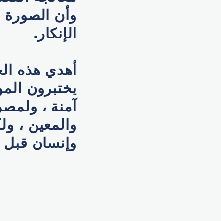
وأن الصورة 
الإنكار.
أهدي هذه الج
يختبرون المو
آمنة ، ولمص
والمعين ، ول
وإنسان قبل 