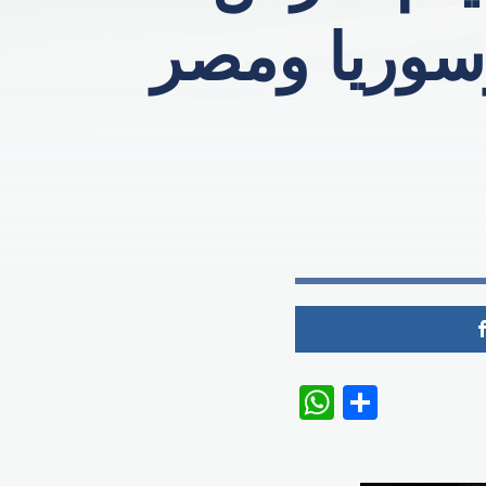
وسوريا ومصر
WhatsAp
Share