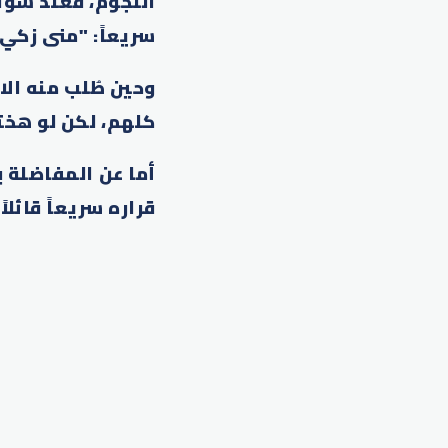
النجوم، فعند سؤا
سريعاً: "منى زكي"
وحين طُلب منه الا
كلهم، لكن لو هخت
أما عن المفاضلة 
قراره سريعاً قائلا