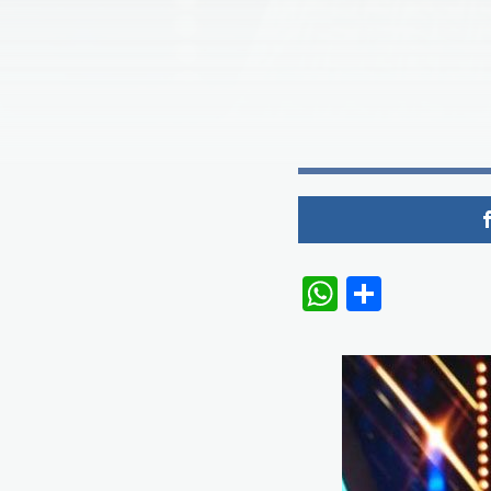
WhatsAp
Share