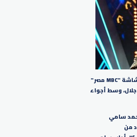
في حلقة جديدة من برنامج "رامز إيلون مصر"، الذي يُعرض يومياً على شاشة "MBC مصر"
جلال، وسط أجواء
محمد سامي
د من