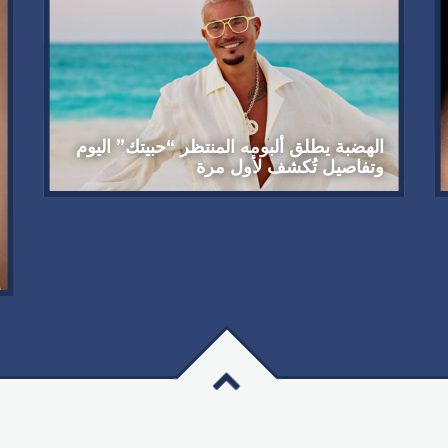
الهضبة يطلق ألبومه المنتظر “حبيتك” اليوم
وتفاصيل تُكشف لأول مرة