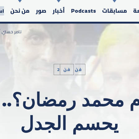
عة
مسابقات
Podcasts
أخبار
صور
من نحن
اس
/ تامر حسن
2فن
فن
Search in the website:
م محمد رمضان؟..
يحسم الجدل