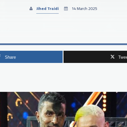
Jihed Traidi
14 March 2025
Share
Twee
p