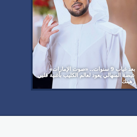
وداعاً 
العملاق
92 عاماً
بعد غياب 9 سنوات.. «صوت الإمارات»
عيضة المنهالي يعود لعالم الكليب بأغنية قلبي
رهينك