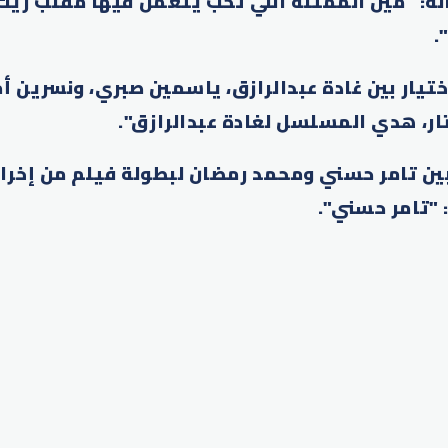
له: "مين الممثلة اللي تحب يتعمل فيها مقلب زيك
.
ختيار بين غادة عبدالرازق، ياسمين صبري، ونسرين أم
ار، هدي المسلسل لغادة عبدالرازق".
بين تامر حسني ومحمد رمضان لبطولة فيلم من إخرا
ً: "تامر حسني".
p