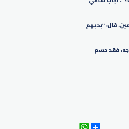
؟"، أجاب سامي
ين، قال: "بحبهم
جه، فقد حسم
WhatsAp
Share