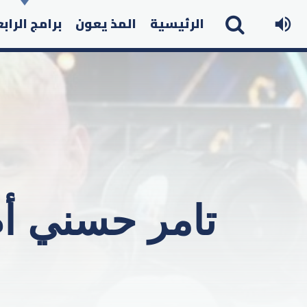
الرئيسية
المذ يعون
برامج الراب
تامر حسني أ