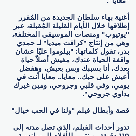
"معايا".
أغنية بهاء سلطان الجديدة من المُقرر
إطلاقها خلال الأيام القليلة المُقبلة، عبر
"يوتيوب" ومنصات الموسيقى المختلفة،
وهي من إنتاج "كرافت ميديا" لـ حمدي
بدر، تقول كلماتها: "بيلوموا عليّا عشان
واقفة الحياة عندك، مفيش أصلاً حياة
بعدك، أنا بسببك وبس بعيش، وهفضل
أعيش على حبك.. معايا.. معايا أنت في
يومي، وفي قلبي وجروحي، ومين غيرك
يداوي جروحي".
قصة وأبطال فيلم "ولنا في الحب خيال"
تدور أحداث الفيلم، الذي تصل مدته إلى
110 دقيقة، وينتمي للأفلام الرومانسية،