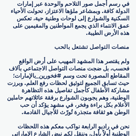
في رسم أجمل صور التلاحم والوحدة عبر إمارات
الدولة كافة. وبمشاعر ملؤها الاعتزاز، تحولت الأحياء
السكنية والشوارع إلى لوحات وطنية حية، تعكس
عمق الانتماء الذي يجمع المواطنين والمقيمين على
هذه الأرض الطيبة.
منصات التواصل تشتعل بالحب
ولم يقتصر هذا المشهد المهيب على أرض الواقع
فحسب، بل ضجت منصات التواصل الاجتماعي بآلاف
المقاطع المصورة تحت وسم #فخورين_بالإمارات؛
حيث تسابق الجميع لتوثيق لحظات رفع العلم. وبرزت
مشاركة الأطفال كأجمل تفاصيل هذه التظاهرة
الوطنية، وهم يجوبون الشوارع برفقة عائلاتهم حاملين
الأعلام بكل براءة وفخر، في مشهد يؤكد أن حب
الوطن هو ثقافة متجذرة تُورّث للأجيال القادمة.
نحن في راديو الرابعة نواكب معكم هذه اللحظات
الوطنية أولاً بأول، وننقل لكم نبض الشارع الإماراتي