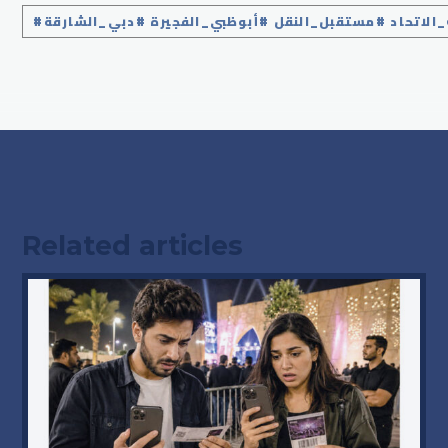
_الاتحاد #مستقبل_النقل #أبوظبي_الفجيرة #دبي_الشارقة
Related articles