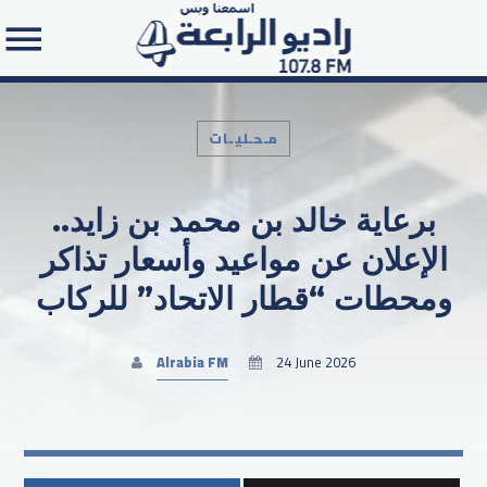
مـحـليـات
برعاية خالد بن محمد بن زايد..
Search in the website:
الإعلان عن مواعيد وأسعار تذاكر
ومحطات “قطار الاتحاد” للركاب
Alrabia FM
24 June 2026