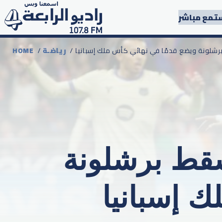
تمع مباشر
ط برشلونة ويضع قدمًا في نهائي كأس ملك إسبانيا
رياضـة
/
HOME
يسقط برشلونة
ك إسبانيا