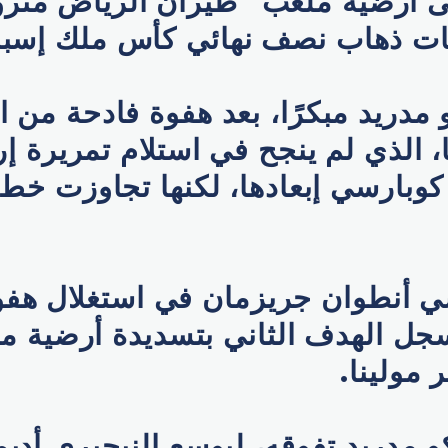
 أرضية ملعب "طيران الرياض متروبو
 ذهاب نصف نهائي كأس ملك إسباني
و مدريد مبكرًا، بعد هفوة فادحة من 
 الذي لم ينجح في استلام تمريرة إر
كوبارسي إبعادها، لكنها تجاوزت خط
ي أنطوان جريزمان في استغلال هفو
جل الهدف الثاني بتسديدة أرضية مت
 مولينا.
و مدريد تفوقه، ليوسع النيجيري أديم