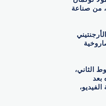
، من صناعة
لأرجنتيني
اروخية
ط الثاني،
 بعد
الفيديو،