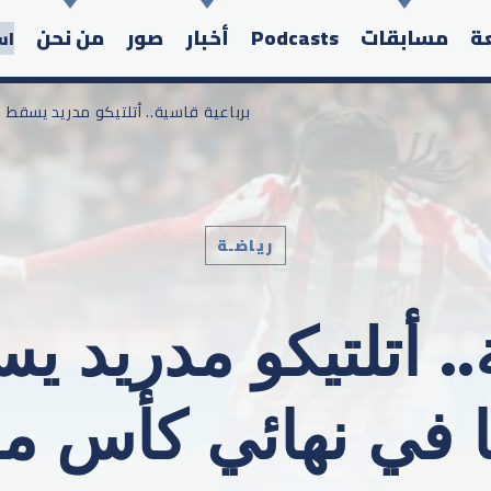
عة
مسابقات
Podcasts
أخبار
صور
من نحن
اس
/ برباعية قاسية.. أتلتيكو مدريد يسق
رياضـة
Search in the website:
.. أتلتيكو مدريد 
 في نهائي كأس مل