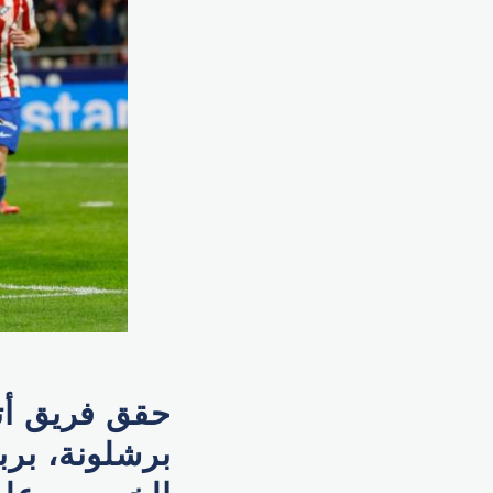
حقق فريق أتل
برشلونة، برب