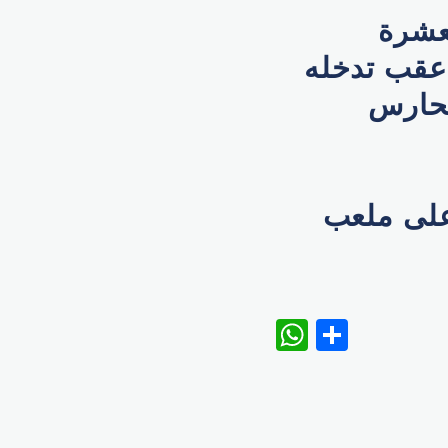
بعشرة
 عقب تدخله
لحارس
 على ملعب
WhatsAp
Share