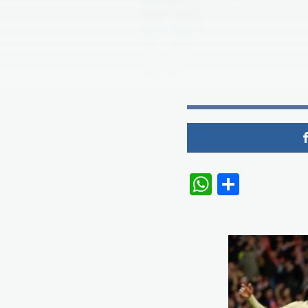
WhatsAp
Share