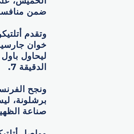
الخميس، على
ضمن منافسات
وتقدم أتلتيك
خوان جارسيا،
ليحاول باول 
الدقيقة 7.
ونجح الفرنس
برشلونة، ليس
صناعة الظهير
وواصل أتلتيك