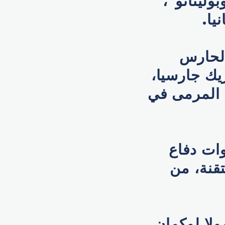
ليتانو"،
ا.
الحارس
يك جارسيا،
 المرمى في
ات دفاع
قنة، من
ولا لوكمان