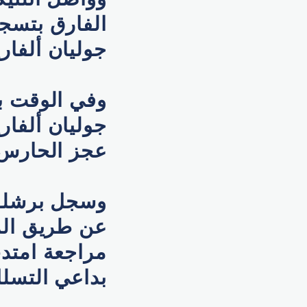
الفارق بتسجي
جوليان ألفاريز
وفي الوقت بد
جوليان ألفار
عجز الحارس 
وسجل برشلونة
عن طريق المد
مراجعة امتدت
بداعي التسلل