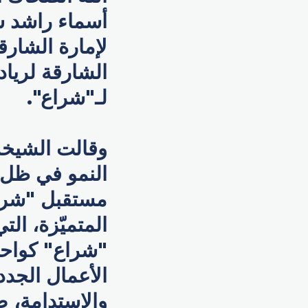
أسماء راشد س
لإمارة الشارق
الشارقة لرياد
لـ"شراع".
وقالت الشيخة 
النمو في ظل م
مستقبل "شرا
المتميّزة، ال
"شراع" كواحد
الأعمال الجدد،
والاستدامة، 