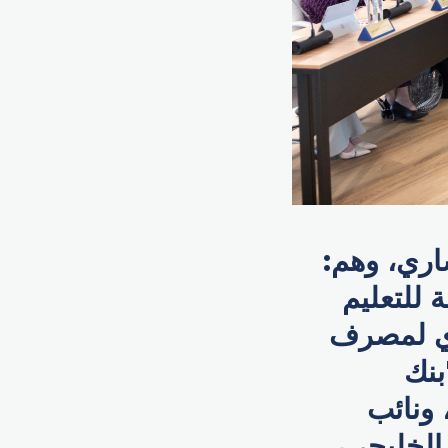
اري، وهم:
 للتعليم
ذي لمصرف
بنك
 ونائب
تعاون الخليجي،