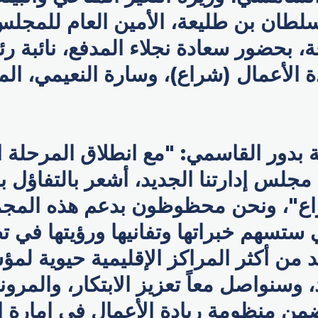
لطان بن طليعة، الأمين العام للمجلس
ة، بحضور سعادة نجلاء المدفع، نائبة ر
ة الأعمال (شراع)، وسارة النعيمي، المد
بدور القاسمي: "مع انطلاق المرحلة ال
جلس إدارتنا الجديد، أشعر بالتفاؤل 
ع"، ونحن محظوظون بدعم هذه المج
تي ستسهم خبراتها وتفانيها ورؤيتها في ت
 من أكثر المراكز الإقليمية حيوية ل
 وسنواصل معاً تعزيز الابتكار، والمرون
ضمن منظومة ريادة الأعمال في إمارة ا