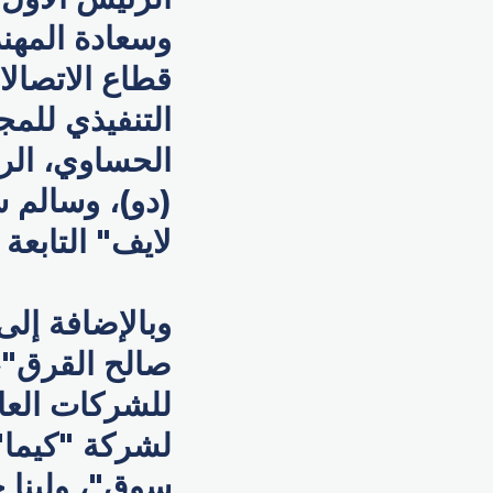
وسعادة المهن
قطاع الاتصالا
التنفيذي للمج
الحساوي، الرئ
(دو)، وسالم 
لايف" التابعة
وبالإضافة إل
صالح القرق"،
للشركات العا
لشركة "كيما"
سوق"، ولينا 