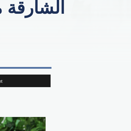
الشارقة مر
t