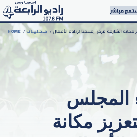
تمع مباشر
كانة الشارقة مركزاً إقليمياً لريادة الأعمال
مـحـليـات
/
HOME
ء المجلس
عزيز مكانة