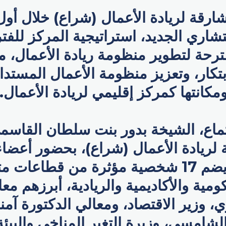
رقة لريادة الأعمال (شراع) خلال أول
اري الجديد، استراتيجية المركز للفتر
حة لتطوير منظومة ريادة الأعمال، مؤك
بتكار، وتعزيز منظومة الأعمال المستد
مكانتها كمركز إقليمي لريادة الأعمال.
ماع، الشيخة بدور بنت سلطان القاسم
 لريادة الأعمال (شراع)، بحضور أعضا
الجديد، الذي يضم 17 شخصية مؤثرة من قطا
ومية والأكاديمية والريادية، أبرزهم معا
 وزير الاقتصاد، ومعالي الدكتورة آمن
لشامسي، وزيرة التغير المناخي والبيئ