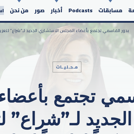
عة
مسابقات
Podcasts
أخبار
صور
من نحن
اس
/ بدور القاسمي تجتمع بأعضاء المجلس الاستشاري الجديد لـ”شراع” لتعزيز م
مـحـليـات
Search in the website:
سمي تجتمع بأعضا
لجديد لـ”شراع” لت