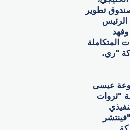
صندوق تطوير
 الرئيس
وفهد
ت المتكاملة
كة "ري.
موعة عيسى
ة "ثروات
نفيذي
"فينتشر
كة