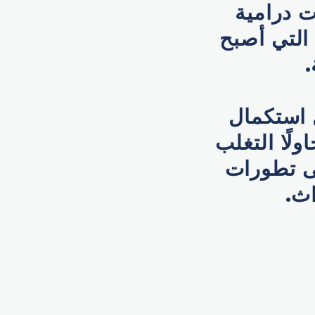
 درامية
التي أصبح
.
 استكمال
لًا التغلب
لى تطورات
اث.