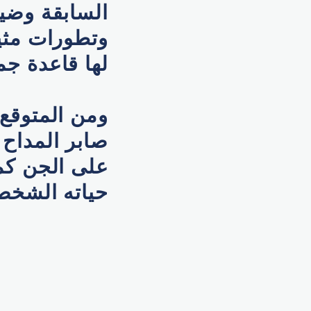
السابقة وضي
وتطورات مثي
لها قاعدة جم
ومن المتوقع
صابر المداح 
على الجن كما
حياته الشخصي