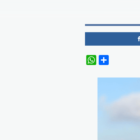
WhatsAp
Share