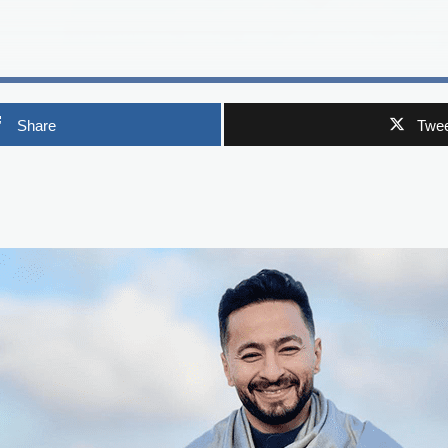
Share
Twee
p