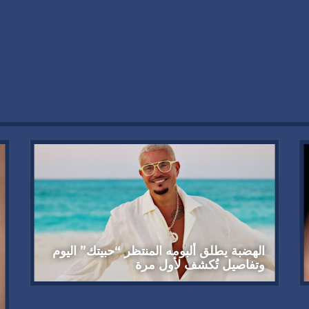
الهضبة يطلق ألبومه المنتظر “حبيتك” اليوم
وتفاصيل تُكشف لأول مرة