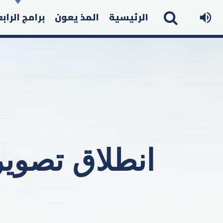
الرئيسية
المذ يعون
برامج الراب
انطلاق تصوير المداح 6 .. 