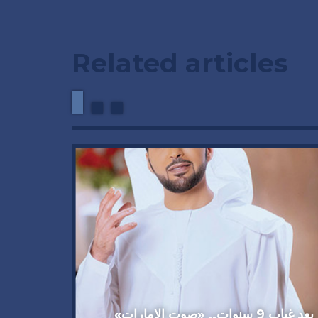
Related articles
وداعاً 
العملاق
92 عاماً
بعد غياب 9 سنوات.. «صوت الإمارات»