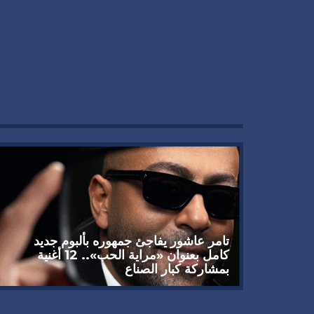
تامر عاشور يفاجئ جمهوره بألبوم جديد
كامل بعنوان «مراية الحب».. 12 أغنية
بمشاركة كبار الصناع