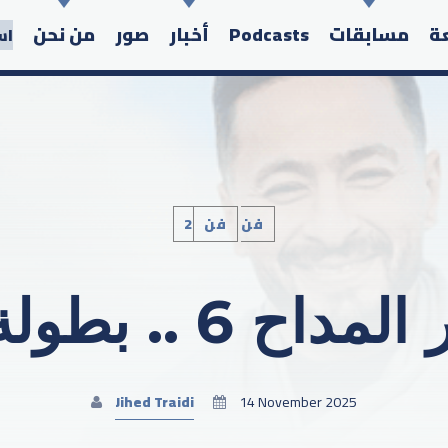
عة
مسابقات
Podcasts
أخبار
صور
من نحن
اس
2فن
فن
Search in the website:
بطولة حمادة هلال
Jihed Traidi
14 November 2025