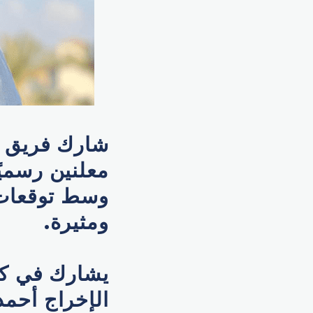
شارك فريق ال
معلنين رسميً
وسط توقعات 
ومثيرة.
يشارك في كتا
الإخراج أحمد