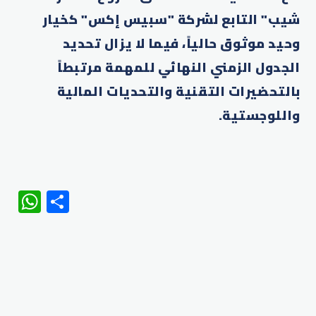
شيب" التابع لشركة "سبيس إكس" كخيار
وحيد موثوق حالياً، فيما لا يزال تحديد
الجدول الزمني النهائي للمهمة مرتبطاً
بالتحضيرات التقنية والتحديات المالية
واللوجستية.
WhatsApp
Share