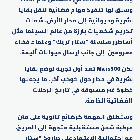
وسبق لها تنفيذ مهام فضائية لنقل بقايا
بشرية وحيوانية إلى مدار الأرض، شملت
تكريم شخصيات بارزة من عالم السينما مثل
أساطير سلسلة "ستار تريك" وعلماء فضاء
معروفين، إلى جانب إرسال حيوانات أليفة.
لكن Mars300 تعد أول تجربة لوضع بقايا
بشرية في مدار حول كوكب آخر، ما يجعلها
خطوة غير مسبوقة في تاريخ الرحلات
الفضائية الخاصة.
وستُطلق المهمة كبضائع ثانوية على متن
مركبة شحن مستقبلية متجهة إلى المريخ،
مع احتمالية الاعتماد على صاروخ "ستار