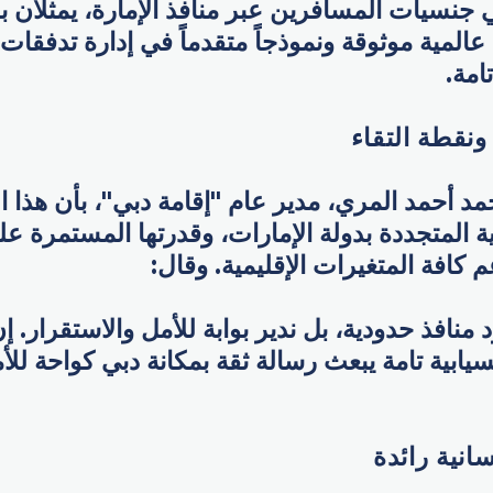
 جنسيات المسافرين عبر منافذ الإمارة، يمثلان بره
عالمية موثوقة ونموذجاً متقدماً في إدارة تدفقات
امة.
ونقطة التقاء
 أحمد المري، مدير عام "إقامة دبي"، بأن هذا ا
ة المتجددة بدولة الإمارات، وقدرتها المستمرة على
كافة المتغيرات الإقليمية. وقال:
 منافذ حدودية، بل ندير بوابة للأمل والاستقرار. إ
نسيابية تامة يبعث رسالة ثقة بمكانة دبي كواحة للأ
انية رائدة