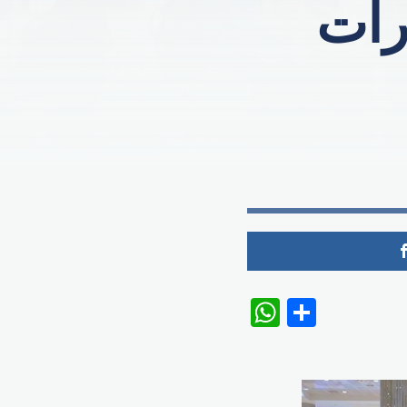
رات
WhatsAp
Share