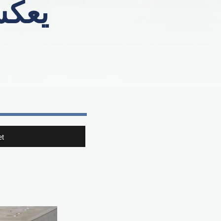
يعكس
t