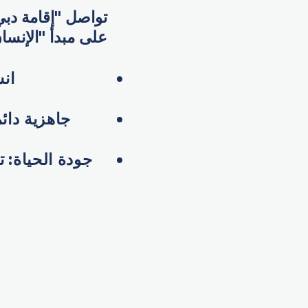
تواصل "إقامة دبي
على مبدأ "الإنسان
انس
جاهزية دائ
جودة الحياة
:
تع