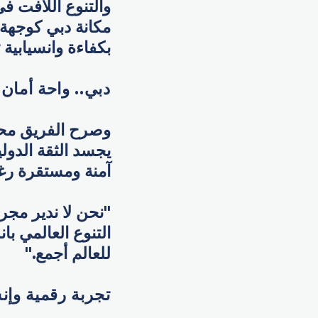
والتنوع اللافت في
مكانة دبي كوجهة 
بكفاءة وانسيابية ت
دبي.. واحة أمان 
وصرح الفريق محمد
يجسد الثقة الدولي
آمنة ومستقرة رغم 
"نحن لا ندير مجرد
التنوع العالمي با
للعالم أجمع."
تجربة رقمية وإنس