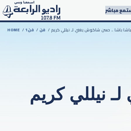
تمع مباشر
الباشا باشا .. حسن شاكوش يغني لـ نيللي كريم
فن
/
1فن
/
HOME
لـ نيللي كريم