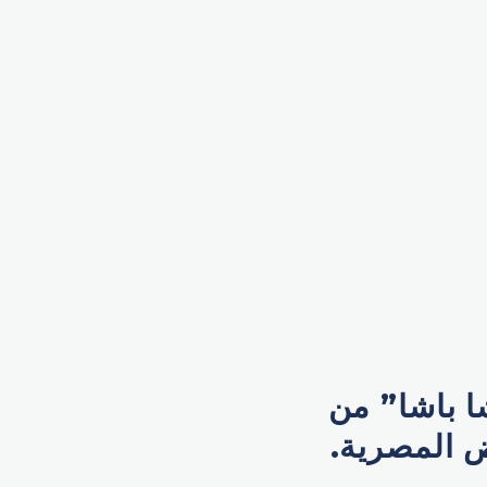
ا باشا” من
ض المصرية.