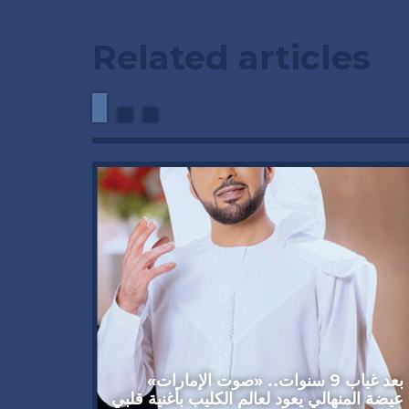
Related articles
وداعاً 
العملاق
92 عاماً
بعد غياب 9 سنوات.. «صوت الإمارات»
عيضة المنهالي يعود لعالم الكليب بأغنية قلبي