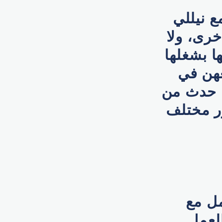
 نيللي
خرى، ولا
ا بشغلها
عهن في
ا حدث من
ر مختلف
مل مع
العمل