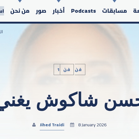
عة
مسابقات
Podcasts
أخبار
صور
من نحن
اس
/ 
1فن
فن
Search in the website:
 حسن شاكوش يغني 
Jihed Traidi
8 January 2026