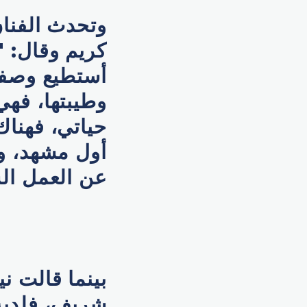
وتحدث الفنا
كريم وقال: "
أستطيع وصفها
وطيبتها، فه
حياتي، فهناك
أول مشهد، و
عن العمل ال
بينما قالت ن
شريف، فلديه 