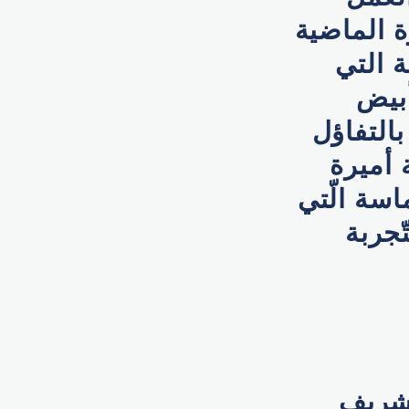
ة الماضية
ة التي
أبيض
بالتفاؤل
 أميرة
اسة الّتي
ّجربة
وشريف