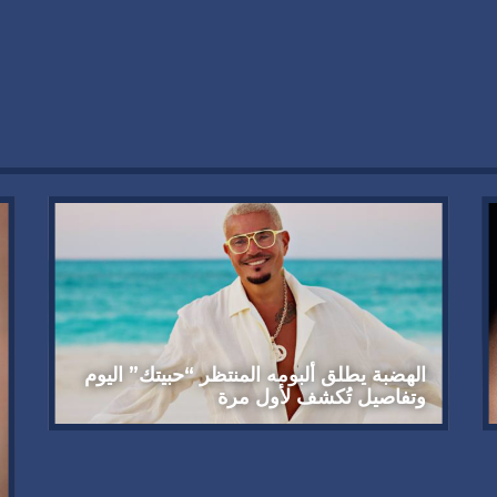
الهضبة يطلق ألبومه المنتظر “حبيتك” اليوم
وتفاصيل تُكشف لأول مرة