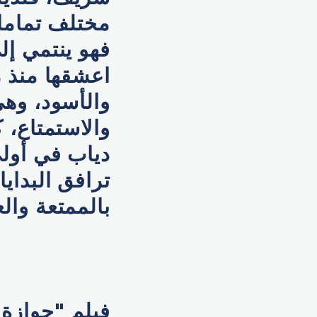
مختلف تماما 
فهو ينتمي إلى
اعشقها منذ ز
والأسود، وهي
والاستمتاع، 
دياب في أولى 
ترافق البداي
بالممتعة وال
فيلم "جوازة 