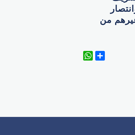
انتصار
غيرهم من
WhatsAp
Share