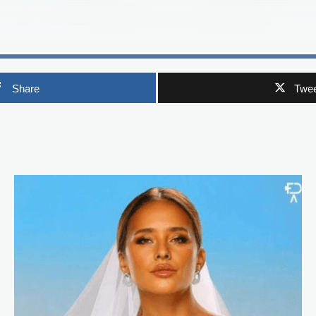
Share
Twee
p