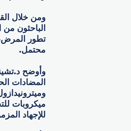
ومن خلال القض
الباحثون من ا
تطور المرض، 
محتمل.
وأوضح د.تشين
المضادات الحي
وميترونيدازول
ميكروبات للتح
للإجهاد المز