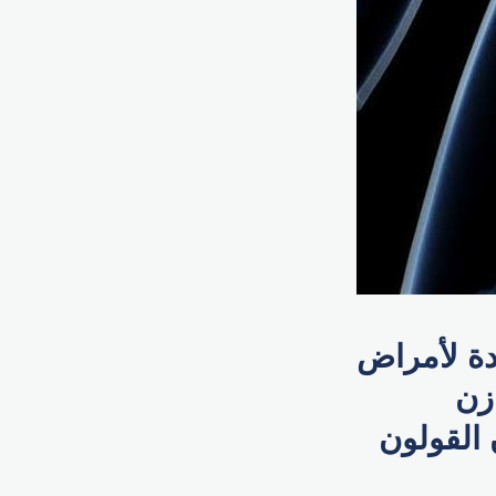
دة لأمراض
زن
 القولون