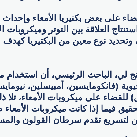
اء على بعض بكتيريا الأمعاء وإحداث ا
ستنتاج العلاقة بين التوتر وميكروبات ا
وتحديد نوع معين من البكتيريا كهدف 
ج لي، الباحث الرئيسي، أن استخدام م
وية (فانكومايسين، أمبيسلين، نيومايس
) للقضاء على ميكروبات الأمعاء، تلا ذ
قيق فيما إذا كانت ميكروبات الأمعاء 
من لتسريع تقدم سرطان القولون والمس