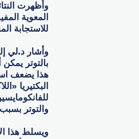
وأظهرت النتائ
المعوية المفي
للاستجابة ال
وأشار د.لي إ
بالتوتر يمكن 
هذا يضعف است
البكتيريا «ال
للفانكومايسي
والتوتر بسبب 
ويسلط هذا ال