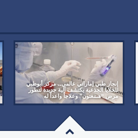
إنجاز طبي إماراتي عالمي.. مركز أبوظبي
للخلايا الجذعية يكتشف آلية جديدة لتطور
مرض “هنتنغتون” وعلاجاً واعداً له