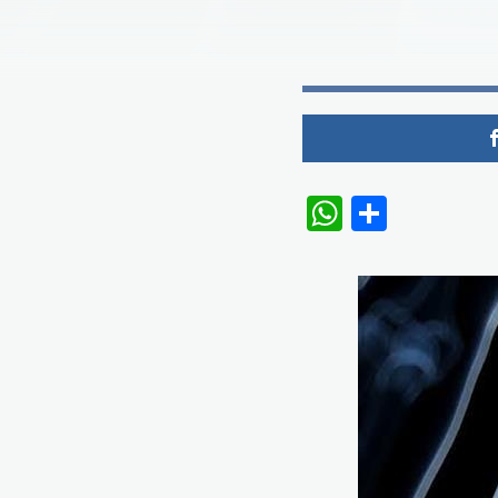
WhatsAp
Share