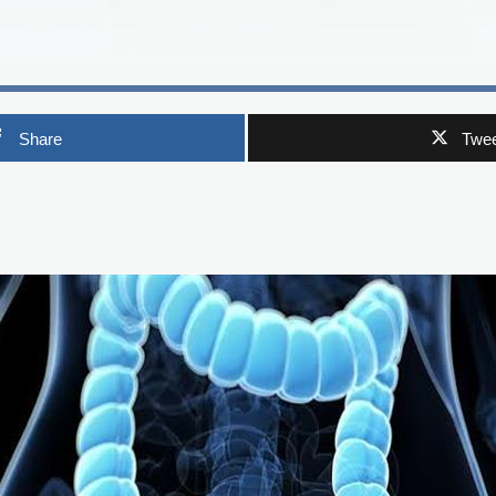
Share
Twee
p