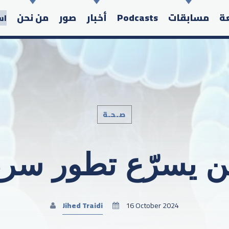
عة
مسابقات
Podcasts
أخبار
صور
من نحن
اس
صـحـة
Search in the website:
من يسرّع تطور سر
Jihed Traidi
16 October 2024