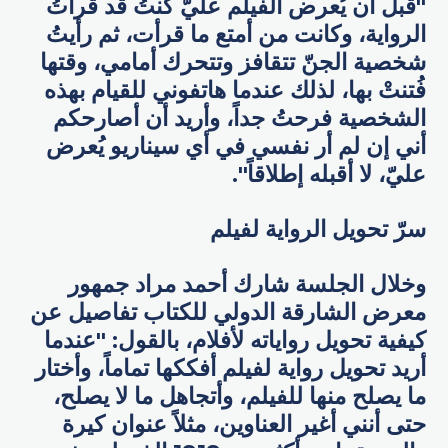
"قبل أن يُعرض الفيلم عليّ كنتُ قد قرأتُ
الرواية، وكانت من أمتع ما قرأت، ثم رأيتُ
شخصية الجنّ تتقافز وتتحرك أمامي، وقتها
فُتنتْ بها، لذلك عندما هاتفوني للقيام بهذه
الشخصية فرحتُ جداً، وأريد أن أصارحكم
أني إن لم أر نفسي في أي سيناريو يُعرض
عليّ، لا أقبله إطلاقاً".
سرّ تحويل الرواية لفيلم
وخلال الجلسة شارك أحمد مراد جمهور
معرض الشارقة الدولي للكتاب تفاصيل عن
كيفية تحويل رواياته لأفلام، بالقول: "عندما
أريد تحويل رواية لفيلم أفككها تماماً، وأختار
ما يصلح منها للفيلم، وأتجاهل ما لا يصلح،
حتى أنني أغير العناوين، مثلاً عنوان كيرة