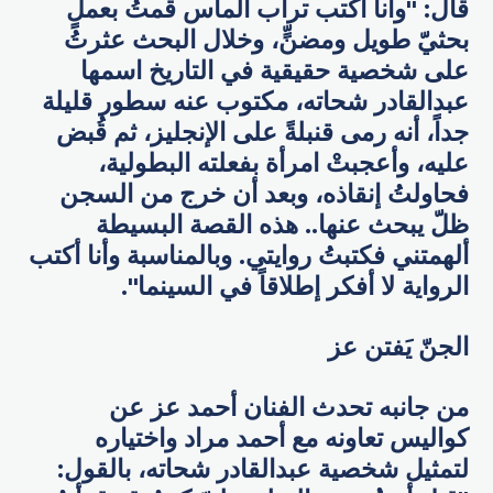
قال: "وأنا أكتب تراب الماس قمتُ بعملٍ
بحثيّ طويل ومضنٍّ، وخلال البحث عثرتُ
على شخصية حقيقية في التاريخ اسمها
عبدالقادر شحاته، مكتوب عنه سطور قليلة
جداً، أنه رمى قنبلةً على الإنجليز، ثم قُبض
عليه، وأعجبتْ امرأة بفعلته البطولية،
فحاولتُ إنقاذه، وبعد أن خرج من السجن
ظلّ يبحث عنها.. هذه القصة البسيطة
ألهمتني فكتبتُ روايتي. وبالمناسبة وأنا أكتب
الرواية لا أفكر إطلاقاً في السينما".
الجنّ يَفتن عز
من جانبه تحدث الفنان أحمد عز عن
كواليس تعاونه مع أحمد مراد واختياره
لتمثيل شخصية عبدالقادر شحاته، بالقول: