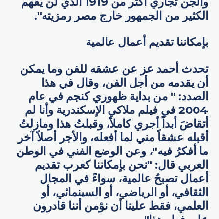
والجن تجاري أكثر من 1919 الذي لن يفهم
الكثير من الجمهور خارج مصر رمزيته".
بإمكاننا تقديم أعمال عالمية
تحدث أحمد عز عن عشقه للفن وما يمكن
أن يقدمه من أجل الفن، وقال في هذا
الصدد: " من بداية ظهوري كنجم في عام
2004 في فيلم ملاكي الإسكندرية وأنا لم
أتقاضَ أبداً أجري كاملاً، وقبلتُ هذا ومازلتُ
أقبله عشقاً مني لما أفعله، والأجر أصلاً آخر
ما أفكرُ فيه"، وعن الوضع الفني في الوطن
العربي قال: "نحن بإمكاننا كعرب تقديم
أعمال تصبحُ عالمية، سواءً في المجال
الثقافي، أو الرياضي، أو السينمائي، أو
العلمي، فقط علينا أن نؤمن أننا قادرون