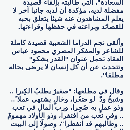
السعادة"، التي طالبته بإلقاء قصيدة
مفضلة لديه، مؤكدة أن لديه جانبا آخر لا
يعلم المشاهدون عنه شيئا يتعلق بحبه
للقصائد وبراعته في حفظها وقراءتها.
وألقى نجم الدراما الشعبية قصيدة كاملة
للشاعر والمفكر المصري محمود عباس
العقاد تحمل عنوان "القدر يشكو"
وتتحدث عن أن كل إنسان لا يرضى بحاله
مطلقا".
وقال في مطلعها: "صغيرٌ يطلبُ الكِبرا ..
وشيخٌ ودّ لو صَغُرا، وخالٍ يشتهي عملا ً..
وذو عملٍ به ضَجِرا، ورب المال في تعب
.. وفي تعب من افتقرا، وذو الأولاد مهمومٌ
.. وطالبهم قد انفطرا"، وصولًا إلى البيت