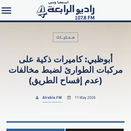
مـحـليـات
أبوظبي: كاميرات ذكية على
Search in the website:
مركبات الطوارئ لضبط مخالفات
(عدم إفساح الطريق)
Alrabia FM
11 May 2026